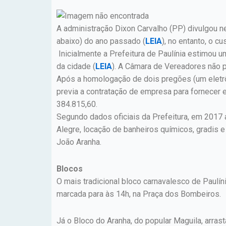
A administração Dixon Carvalho (PP) divulgou ne
abaixo) do ano passado (
LEIA
), no entanto, o c
Inicialmente a Prefeitura de Paulínia estimou u
da cidade (
LEIA
). A Câmara de Vereadores não p
Após a homologação de dois pregões (um eletrôni
previa a contratação de empresa para fornecer 
384.815,60.
Segundo dados oficiais da Prefeitura, em 2017 
Alegre, locação de banheiros químicos, gradis e
João Aranha.
Blocos
O mais tradicional bloco carnavalesco de Paulín
marcada para às 14h, na Praça dos Bombeiros.
Já o Bloco do Aranha, do popular Maguila, arrast