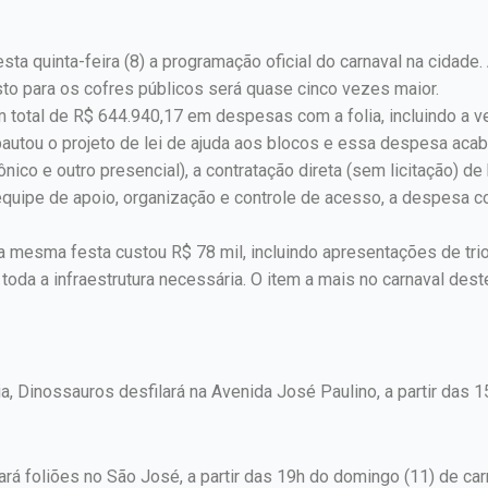
sta quinta-feira (8) a programação oficial do carnaval na cidade
usto para os cofres públicos será quase cinco vezes maior.
m total de R$ 644.940,17 em despesas com a folia, incluindo a 
autou o projeto de lei de ajuda aos blocos e essa despesa acab
co e outro presencial), a contratação direta (sem licitação) de 
equipe de apoio, organização e controle de acesso, a despesa c
a mesma festa custou R$ 78 mil, incluindo apresentações de tri
 toda a infraestrutura necessária. O item a mais no carnaval des
ia, Dinossauros desfilará na Avenida José Paulino, a partir das
ará foliões no São José, a partir das 19h do domingo (11) de car