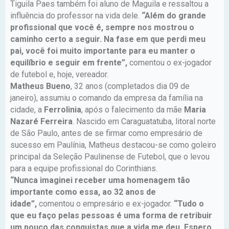
Tiguila Paes também foi aluno de Maguila e ressaltou a
influência do professor na vida dele.
“Além do grande
profissional que você é, sempre nos mostrou o
caminho certo a seguir. Na fase em que perdi meu
pai, você foi muito importante para eu manter o
equilíbrio e seguir em frente”,
comentou o ex-jogador
de futebol e, hoje, vereador.
Matheus Bueno
, 32 anos (completados dia 09 de
janeiro), assumiu o comando da empresa da família na
cidade, a
Ferrolinia
, após o falecimento da mãe
Maria
Nazaré Ferreira
. Nascido em Caraguatatuba, litoral norte
de São Paulo, antes de se firmar como empresário de
sucesso em Paulínia, Matheus destacou-se como goleiro
principal da Seleção Paulinense de Futebol, que o levou
para a equipe profissional do Corinthians.
“Nunca imaginei receber uma homenagem tão
importante como essa, ao 32 anos de
idade”,
comentou o empresário e ex-jogador.
“Tudo o
que eu faço pelas pessoas é uma forma de retribuir
um pouco das conquistas que a vida me deu. Espero