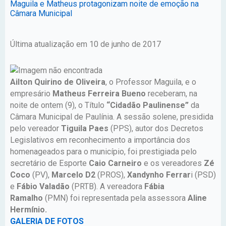
Maguila e Matheus protagonizam noite de emoção na
Câmara Municipal
Última atualização em 10 de junho de 2017
Ailton Quirino de Oliveira
, o Professor Maguila, e o
empresário
Matheus Ferreira Bueno
receberam, na
noite de ontem (9), o Título
“Cidadão Paulinense”
da
Câmara Municipal de Paulínia. A sessão solene, presidida
pelo vereador
Tiguila Paes
(PPS), autor dos Decretos
Legislativos em reconhecimento a importância dos
homenageados para o município, foi prestigiada pelo
secretário de Esporte
Caio Carneiro
e os vereadores
Zé
Coco
(PV),
Marcelo D2
(PROS),
Xandynho Ferrar
i (PSD)
e
Fábio Valadão
(PRTB). A vereadora
Fábia
Ramalho
(PMN) foi representada pela assessora
Aline
Hermínio.
GALERIA DE FOTOS