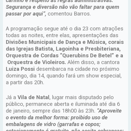
carinho e respeito às regras administrativas.
Segurança e diversão não vão faltar para quem
passar por aqui”,
comentou Barros.
A programação segue até o dia 23 com atrações
todas as noites, entre elas, apresentações das
Divisões Municipais de Dança e Música, corais
das Igrejas Batista, Lagoinha e Presbiteriana,
Orquestra de Cordas “Querubins De Betel” e a
Orquestra de Violeiros.
Além disso, a cantora
Luiza Possi
desembarca na cidade no próximo
domingo, dia 14, quando fará um show especial,
a partir das 20h.
Já a
Vila de Natal
, lugar mais disputado pelo
público, permanece aberta e iluminada até dia 6
de janeiro, sempre das 18h00 às 23h.
“Aproveite
o evento da melhor forma: proibido uso de
embalagens de vidro (garrafas e copos;
estacionamento é gratuito, não aceite cobranças;