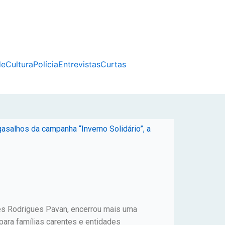
de
Cultura
Polícia
Entrevistas
Curtas
asalhos da campanha “Inverno Solidário”, a
ves Rodrigues Pavan, encerrou mais uma
para famílias carentes e entidades