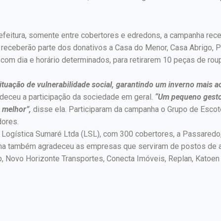
feitura, somente entre cobertores e edredons, a campanha rece
 receberão parte dos donativos a Casa do Menor, Casa Abrigo, 
 com dia e horário determinados, para retirarem 10 peças de ro
ituação de vulnerabilidade social, garantindo um inverno mais a
deceu a participação da sociedade em geral.
“Um pequeno gesto 
 melhor”,
disse ela. Participaram da campanha o Grupo de Escote
dores.
 Logística Sumaré Ltda (LSL), com 300 cobertores, a Passaredo,
ma também agradeceu as empresas que serviram de postos de ar
 Novo Horizonte Transportes, Conecta Imóveis, Replan, Katoen N