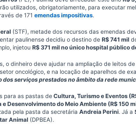
rão utilizados, obrigatoriamente, para executar mel
través de 171
emendas impositivas
.
eral
(STF), metade dos recursos das emendas deve
entar paulinense decidiu o destino de
R$ 741 mil
do
plo, injetou
R$ 371 mil no único hospital público 
 o dinheiro deve ajudar na ampliação de leitos d
o setor oncológico, e na locação de aparelhos de 
o dos serviços prestados no âmbito da rede munici
s para as pastas de
Cultura, Turismo e Eventos (R
sa e Desenvolvimento do Meio Ambiente (R$ 150 mi
zada pela pasta da secretária
Andreia Perini
. Já a
tar Animal
(DPBEA).