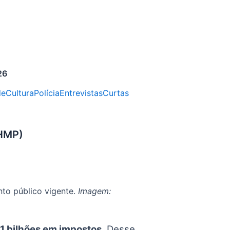
26
de
Cultura
Polícia
Entrevistas
Curtas
(HMP)
nto público vigente.
Imagem:
,1 bilhões em impostos
. Desse