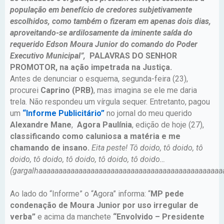
população em benefício de credores subjetivamente
escolhidos, como também o fizeram em apenas dois dias,
aproveitando-se ardilosamente da iminente saída do
requerido Edson Moura Junior do comando do Poder
Executivo Municipal”,
PALAVRAS DO SENHOR
PROMOTOR, na ação impetrada na Justiça.
Antes de denunciar o esquema, segunda-feira (23),
procurei
Caprino (PRB)
, mas imagina se ele me daria
trela. Não respondeu um vírgula sequer. Entretanto, pagou
um
“Informe Publicitário”
no jornal do meu querido
Alexandre Mane
,
Agora Paulínia
, edição de hoje (27),
classificando como caluniosa a matéria e me
chamando de insano.
Eita peste!
Tô doido, tô doido, tô
doido, tô doido, tô doido, tô doido, tô doido…
(gargalhaaaaaaaaaaaaaaaaaaaaaaaaaaaaaaaaaaaaaaaaaaaaaa
Ao lado do “Informe” o “Agora” informa: “
MP pede
condenação de Moura Junior por uso irregular de
verba”
e acima da manchete
“Envolvido – Presidente