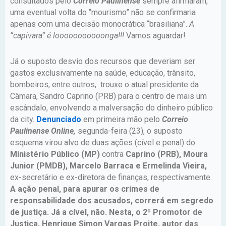
consultados pelo
Correio Paulinense
sempre afirmaram,
uma eventual volta do “mourismo” não se confirmaria
apenas com uma decisão monocrática “brasiliana”.
A
“capivara” é looooooooooonga!!!
Vamos aguardar!
Já o suposto desvio dos recursos que deveriam ser
gastos exclusivamente na saúde, educação, trânsito,
bombeiros, entre outros, trouxe o atual presidente da
Câmara, Sandro Caprino (PRB) para o centro de mais um
escândalo, envolvendo a malversação do dinheiro público
da city.
Denunciado
em primeira mão pelo
Correio
Paulinense Online,
segunda-feira (23), o suposto
esquema virou alvo de duas ações (cível e penal) do
Ministério Público (MP)
contra
Caprino (PRB), Moura
Junior (PMDB), Marcelo Barraca e Ermelinda Vieira,
ex-secretário e ex-diretora de finanças, respectivamente.
A ação penal, para apurar os crimes de
responsabilidade dos acusados, correrá em segredo
de justiça. Já a cível, não. Nesta, o 2º Promotor de
Justiça, Henrique Simon Vargas Proite, autor das