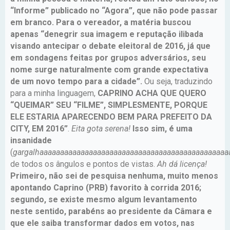
“Informe” publicado no “Agora”, que não pode passar
em branco. Para o vereador, a matéria buscou
apenas “denegrir sua imagem e reputação ilibada
visando antecipar o debate eleitoral de 2016, já que
em sondagens feitas por grupos adversários, seu
nome surge naturalmente com grande expectativa
de um novo tempo para a cidade”.
Ou seja, traduzindo
para a minha linguagem,
CAPRINO ACHA QUE QUERO
“QUEIMAR” SEU “FILME”, SIMPLESMENTE, PORQUE
ELE ESTARIA APARECENDO BEM PARA PREFEITO DA
CITY, EM 2016”
.
Eita gota serena!
Isso sim, é uma
insanidade
(
gargalhaaaaaaaaaaaaaaaaaaaaaaaaaaaaaaaaaaaaaaaaaaaaaa
de todos os ângulos e pontos de vistas.
Ah dá licença!
Primeiro, não sei de pesquisa nenhuma, muito menos
apontando Caprino (PRB) favorito à corrida 2016;
segundo, se existe mesmo algum levantamento
neste sentido, parabéns ao presidente da Câmara e
que ele saiba transformar dados em votos, nas