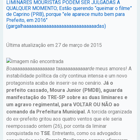
LIMINARES MOURISTAS PODEM SER JULGADAS A
QUALQUER MOMENTO; Estão querendo “queimar o filme”
de Caprino (PRB), porque "ele aparece muito bem para
Prefeito, em 2016"
(gargalhaaaaaaaaaaaaaaaaaaaaaaaaaaaaadas)
Última atualização em 27 de março de 2015
Boaaaaaaaaaaaaaaaaa taaaaaaaaaaaarde
meus amores! A
instabilidade política da
city
continua intensa e um novo
protagonista acaba de inserir-se no cenário.
Já o
prefeito cassado, Moura Junior (PMDB), aguarda
manifestação do TRE-SP sobre as duas liminares e
um agravo regimental, para VOLTAR OU NÃO ao
comando da Prefeitura Municipal.
A torcida organizada
do ex-prefeito gritou aos quatro ventos que ele seria
reempossado ontem (26), por conta da liminar
conquistada no
TSE
. Entretanto, como os advogados