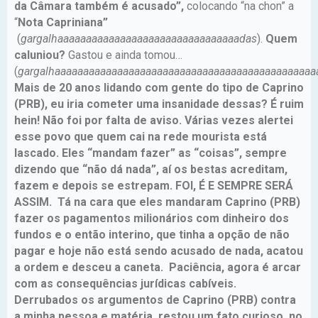
da Câmara também é acusado”,
colocando “na chon” a
“
Nota Capriniana”
(
gargalhaaaaaaaaaaaaaaaaaaaaaaaaaaaaaaaadas
).
Quem
caluniou?
Gastou e ainda tomou…
(
gargalhaaaaaaaaaaaaaaaaaaaaaaaaaaaaaaaaaaaaaaaaaaaaaa
Mais de 20 anos lidando com gente do tipo de Caprino
(PRB), eu iria cometer uma insanidade dessas? É ruim
hein! Não foi por falta de aviso. Várias vezes alertei
esse povo que quem cai na rede mourista está
lascado. Eles “mandam fazer” as “coisas”, sempre
dizendo que “não dá nada”, aí os bestas acreditam,
fazem e depois se estrepam. FOI, É E SEMPRE SERÁ
ASSIM. Tá na cara que eles mandaram Caprino (PRB)
fazer os pagamentos milionários com dinheiro dos
fundos e o então interino, que tinha a opção de não
pagar e hoje não está sendo acusado de nada, acatou
a ordem e desceu a caneta. Paciência, agora é arcar
com as consequências jurídicas cabíveis.
Derrubados os argumentos de Caprino (PRB) contra
a minha pessoa e matéria, restou um fato curioso, no