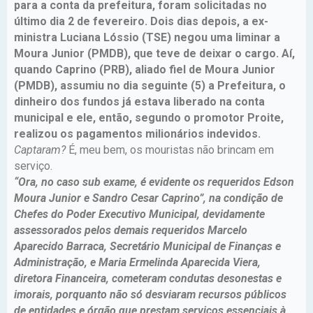
para a conta da prefeitura, foram solicitadas no
último dia 2 de fevereiro. Dois dias depois, a ex-
ministra Luciana Lóssio (TSE) negou uma liminar a
Moura Junior (PMDB), que teve de deixar o cargo. Aí,
quando Caprino (PRB), aliado fiel de Moura Junior
(PMDB), assumiu no dia seguinte (5) a Prefeitura, o
dinheiro dos fundos já estava liberado na conta
municipal e ele, então, segundo o promotor Proite,
realizou os pagamentos milionários indevidos.
Captaram?
É, meu bem, os mouristas não brincam em
serviço.
“Ora, no caso sub exame, é evidente os requeridos Edson
Moura Junior e Sandro Cesar Caprino”, na condição de
Chefes do Poder Executivo Municipal, devidamente
assessorados pelos demais requeridos Marcelo
Aparecido Barraca, Secretário Municipal de Finanças e
Administração, e Maria Ermelinda Aparecida Viera,
diretora Financeira, cometeram condutas desonestas e
imorais, porquanto não só desviaram recursos públicos
de entidades e órgão que prestam serviços essenciais à