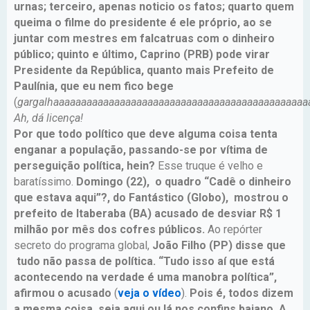
urnas; terceiro, apenas noticio os fatos; quarto quem
queima o filme do presidente é ele próprio, ao se
juntar com mestres em falcatruas com o dinheiro
público; quinto e último, Caprino (PRB) pode virar
Presidente da República, quanto mais Prefeito de
Paulínia, que eu nem fico bege
(
gargalhaaaaaaaaaaaaaaaaaaaaaaaaaaaaaaaaaaaaaaaaaaaaaa
Ah, dá licença!
Por que todo político que deve alguma coisa tenta
enganar a população, passando-se por vítima de
perseguição política, hein?
Esse truque é velho e
baratíssimo.
Domingo (22), o quadro “Cadê o dinheiro
que estava aqui”?, do Fantástico (Globo), mostrou o
prefeito de Itaberaba (BA) acusado de desviar R$ 1
milhão por mês dos cofres públicos.
Ao repórter
secreto do programa global,
João Filho (PP) disse que
tudo não passa de política. “Tudo isso aí que está
acontecendo na verdade é uma manobra política”,
afirmou o acusado
(
veja o vídeo
).
Pois é, todos dizem
a mesma coisa, seja aqui ou lá nos confins baiano. A