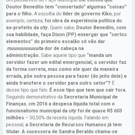
Doutor Benedito tem “consertado” algumas “coisas”
para o filho.
A escolha do
líder de governo Kiko
, por
exemplo, certeza,
foi obra da experiência política do
ex-prefeito da
city
.
Quem sabe,
Doutor Benedito, com
sua habilidade, faça Dixon (PP) enxergar que “certos
elementos” do primeiro escalão só vão dar
muuuuuuuuuuita
dor de cabeça na
administração.
Sabe aquele tipo que
“manda um
servidor fazer um edital emergencial, o servidor faz
da forma correta, mas como ele quer da maneira
errada, põe outra pessoa para fazer (do jeito dele) e
ainda transfere o servidor para outro setor”?
É
desse tipo que falo.
É esse tipo que tem que cair fora.
Segundo demonstrativo da
Secretaria Municipal de
Finanças
, e
m 2016 a despesa líquida total com o
funcionalismo municipal da
city
foi de quase R$ 603
milhões
– 50,50% da receita liquida. Falando em
pessoal,
a Secretaria de Recursos Humanos já tem
titular. A sucessora de Sandra Beraldo chama-se