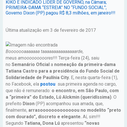
KIKO É INDICADO LÍDER DE GOVERNO, na Câmara;
PRIMEIRA-DAMA “ESTREIA” NO “FUNDO SOCIAL”;
Governo Dixon (PP) pagou R$ 8,3 milhões, em janeiro!!!
Última atualização em 3 de fevereiro de 2017
Booooooaaaaaaa taaaaaaaaaaaaaaarde
,
meus
amooooooooores
!!! Terça-feira (24), saiu
no
Semanário Oficial
a
nomeação da primeira-dama
Tatiana Castro para a presidência do Fundo Social de
Solidariedade de Paulínia City.
E, nesta quarta-feira (1),
no Facebook, ela
postou
sua primeira agenda no cargo,
que não é remunerado:
o encontro, em São Paulo, com
a “primeira” do Estado, Lú Alckmin (queridíssima)
. O
prefeito
Dixon
(PP) acompanhou sua amada, que,
finalmente,
arrasooooooooooooou no modelito “preto
com dourado”, discreto e elegante.
Aí, sim!!!
Segundo
Tatiana, Dona Lú
apresentou
“novas