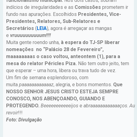
funcionalismo municipal.
Nos dois casos, sobram
indícios de irregularidades e as
Comissões
prometem ir
fundo nas apurações. Escolhidos
Presidentes, Vice-
Presidentes, Relatores, Sub-Relatores e
Secretários
(
LEIA
), agora é arregaçar as mangas
e
vruuuuuuuuuum!!!!
Muita gente roendo unha,
à espera do TJ-SP liberar
nomeações no “Palácio 28 de Fevereiro”,
maaaaaaaas o caso voltou, anteontem (1), para a
mesa do relator Péricles Piza.
Não tem outro jeito, tem
que esperar – uma hora, libera ou trava tudo de vez.
Um fim de semana esplendoroso, com
muita
paaaaaaaaaaaaz
, alegria, e bons momentos.
Que
NOSSO SENHOR JESUS CRISTO ESTEJA SEMPRE
CONOSCO, NOS ABENÇOANDO, GUIANDO E
PROTEGENDO.
Beeeeeeeeeeeijos
e
abraaaaaaaaaaaaços
.
Au
revoir
!!!
Foto: Divulgação