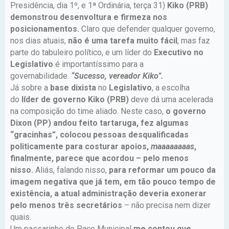
Presidência, dia 1º, e 1ª Ordinária, terça 31)
Kiko (PRB)
demonstrou desenvoltura e firmeza nos
posicionamentos.
Claro que defender qualquer governo,
nos dias atuais,
não é uma tarefa muito fácil
, mas faz
parte do tabuleiro político, e um líder do
Executivo no
Legislativo
é importantíssimo para a
governabilidade.
“Sucesso, vereador Kiko”.
Já sobre a
base dixista
no
Legislativo
, a escolha
do
líder de governo Kiko (PRB)
deve dá uma acelerada
na composição do time aliado. Neste caso,
o governo
Dixon (PP) andou feito tartaruga, fez algumas
“gracinhas”, colocou pessoas desqualificadas
politicamente para costurar apoios,
maaaaaaaas
,
finalmente, parece que acordou – pelo menos
nisso.
Aliás, falando nisso,
para reformar um pouco da
imagem negativa que já tem, em tão pouco tempo de
existência, a atual administração deveria exonerar
pelo menos três secretários
– não precisa nem dizer
quais.
Um passarinho do Paço Municipal
me contou que