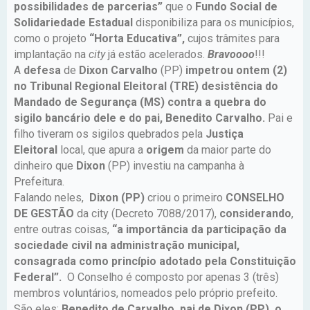
possibilidades de parcerias”
que o
Fundo Social de
Solidariedade Estadual
disponibiliza para os municípios,
como o projeto
“Horta Educativa”,
cujos trâmites para
implantação na
city
já estão acelerados.
Bravoooo
!!!
A
defesa
de
Dixon Carvalho
(PP)
impetrou ontem (2)
no Tribunal Regional Eleitoral (TRE) desistência do
Mandado de Segurança (MS) contra a quebra do
sigilo bancário dele e do pai, Benedito Carvalho.
Pai e
filho tiveram os sigilos quebrados pela
Justiça
Eleitoral
local, que apura a
origem
da maior parte do
dinheiro que
Dixon
(PP) investiu na campanha à
Prefeitura.
Falando neles,
Dixon (PP)
criou o primeiro
CONSELHO
DE GESTÃO
da city (Decreto 7088/2017),
considerando
,
entre outras coisas,
“a importância da participação da
sociedade civil na administração municipal,
consagrada como princípio adotado pela Constituição
Federal”.
O Conselho é composto por apenas 3 (três)
membros voluntários, nomeados pelo próprio prefeito.
São eles:
Benedito de Carvalho, pai de Dixon (PP), o