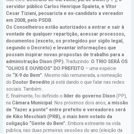
servidor público Carlos Henrique Spaleta, e Vítor
Cesar Tiziani, pecuarista e ex-candidato a vereador
em 2008, pelo PSDB.
Os Conselheiros estão autorizados a entrar e sair à
vontade de qualquer repartição, acessar processos,
documentos (exceto, os protegidos por sigilo legal,
segundo o Decreto) e levantar informações que
possam inspirar novas propostas de trabalho para a
administração Dixon (PP).
Traduzindo:
O TRIO SERÁ OS
“OLHOS E OUVIDOS” DO PREFEITO
– uma espécie
de
“X-9 do Bem”.
Mesmo não remunerada, a nomeação
do
Doutor Benedito
já está dando o que falar nas redes
sociais. Também…
E, finalmente, foi definido o
líder do governo Dixon
(PP),
na
Câmara Municipal
. Nos próximos dois anos,
a missão
de “fazer a ponte” entre prefeito e vereadores será
de Kiko Meschiati (PRB), o mais bem votado da
coligação “Gente do Bem”.
Embora estreante na vida
pública, nas duas primeiras sessões do ano (eleição da