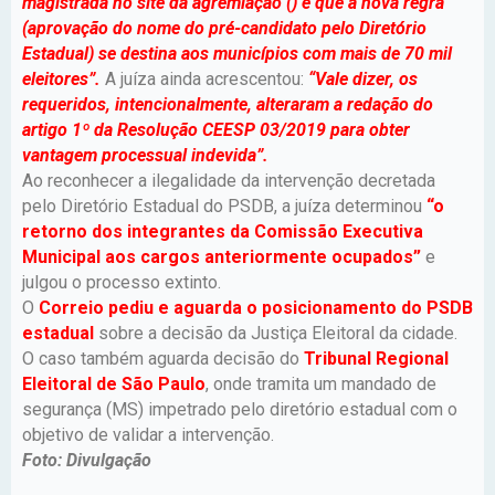
magistrada no site da agremiação () é que a nova regra
(aprovação do nome do pré-candidato pelo Diretório
Estadual) se destina aos municípios com mais de 70 mil
eleitores”.
A juíza ainda acrescentou:
“Vale dizer, os
requeridos, intencionalmente, alteraram a redação do
artigo 1º da Resolução CEESP 03/2019 para obter
vantagem processual indevida”.
Ao reconhecer a ilegalidade da intervenção decretada
pelo Diretório Estadual do PSDB, a juíza determinou
“o
retorno dos integrantes da Comissão Executiva
Municipal aos cargos anteriormente ocupados”
e
julgou o processo extinto.
O
Correio pediu e aguarda o posicionamento do PSDB
estadual
sobre a decisão da Justiça Eleitoral da cidade.
O caso também aguarda decisão do
Tribunal Regional
Eleitoral de São Paulo
, onde tramita um mandado de
segurança (MS) impetrado pelo diretório estadual com o
objetivo de validar a intervenção.
Foto: Divulgação