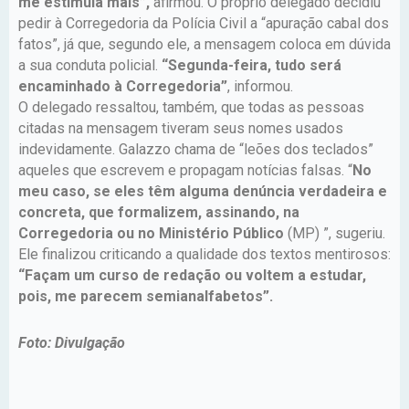
me estimula mais”,
afirmou. O próprio delegado decidiu
pedir à Corregedoria da Polícia Civil a “apuração cabal dos
fatos”, já que, segundo ele, a mensagem coloca em dúvida
a sua conduta policial.
“Segunda-feira, tudo será
encaminhado à Corregedoria”
, informou.
O delegado ressaltou, também, que todas as pessoas
citadas na mensagem tiveram seus nomes usados
indevidamente. Galazzo chama de “leões dos teclados”
aqueles que escrevem e propagam notícias falsas. “
No
meu caso, se eles têm alguma denúncia verdadeira e
concreta, que formalizem, assinando, na
Corregedoria ou no Ministério Público
(MP) ”, sugeriu.
Ele finalizou criticando a qualidade dos textos mentirosos:
“Façam um curso de redação ou voltem a estudar,
pois, me parecem semianalfabetos”.
Foto: Divulgação