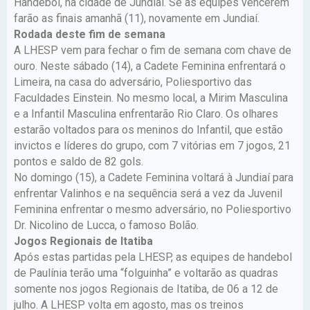
Handebol, na cidade de Jundiaí. Se as equipes vencerem
farão as finais amanhã (11), novamente em Jundiaí.
Rodada deste fim de semana
A LHESP vem para fechar o fim de semana com chave de
ouro. Neste sábado (14), a Cadete Feminina enfrentará o
Limeira, na casa do adversário, Poliesportivo das
Faculdades Einstein. No mesmo local, a Mirim Masculina
e a Infantil Masculina enfrentarão Rio Claro. Os olhares
estarão voltados para os meninos do Infantil, que estão
invictos e líderes do grupo, com 7 vitórias em 7 jogos, 21
pontos e saldo de 82 gols.
No domingo (15), a Cadete Feminina voltará à Jundiaí para
enfrentar Valinhos e na sequência será a vez da Juvenil
Feminina enfrentar o mesmo adversário, no Poliesportivo
Dr. Nicolino de Lucca, o famoso Bolão.
Jogos Regionais de Itatiba
Após estas partidas pela LHESP, as equipes de handebol
de Paulínia terão uma “folguinha” e voltarão as quadras
somente nos jogos Regionais de Itatiba, de 06 a 12 de
julho. A LHESP volta em agosto, mas os treinos