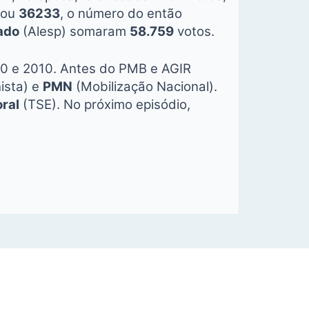
tou
36233
, o número do então
ado
(Alesp) somaram
58.759
votos.
000 e 2010. Antes do PMB e AGIR
ista) e
PMN
(Mobilização Nacional).
oral
(TSE). No próximo episódio,