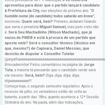
aproveitou para dizer que o partido lançará candidato
à Prefeitura da City,
nas eleições do próximo ano.
“O
humilde nome (do candidato) todos saberão em breve”,
escreveu.
Quem será, hein?
Primeiro, andaram falando
que seria o jornalista
Miguel Samuel,
mas pelo visto não
é.
Será Seu Machadinho (Wilson Machado), que já
vazou do PMDB e está à procura de um partido que
aposte nele? Será o consultor técnico (técnico em
que, mesmo?) de Capivara, Daniel Messias, que
desistiu de disputar o Conselho Tutelar
(
gargalhaaaaaaaaaaaaaaaaaaaaaaaaaaaaaaaaaaaaaaaaaaaaaa
Brincadeirinha!
Pelos comentários na página de
Jorge
Tuta
, a maioria tá pensando que o candidato verde será
ele mesmo.
Será, hein?
Diga, diga, diga, diga,
digaaaaaaaaaa!!!
Começa hoje, o segundo semestre legislativo. Após o
recesso de julho, os vereadores estão de volta ao
batente, a partir das 18hs, quando acontece a 12ª Sessão
Ordinária do ano. Na pauta, além das Indicações,