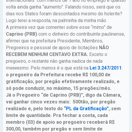
internacionais com menos de 1 ano no emprego e quando
volta ainda ganha “aumento”. Falando nisso, será que os
dias nos States foram descontados mesmo do holerite?
Logo terei a resposta, na palminha da minha mão.
A primeira vez que comentei sobre esse “mimo” de
Caprino (PRB)
com o dinheiro do contribuinte paulinense,
afirmei que na prefeitura Presidente, Membros,
Pregoeiros e pessoal de apoio de licitações
NÃO
RECEBEM NENHUM CENTAVO EXTRA.
Exceto o
pregoeiro, o restante não ganha nadica de nada
meeeesmo
. Pelo menos é o que está na
Lei 3.247/2011
:
o pregoeiro da Prefeitura recebe R$ 100,00 de
gratificação, por pregão efetivamente realizado, e
só pode conduzir, no máximo, 15 pregões/mês.
Já o Pregoeiro “de Caprino (PRB)”, digo da Câmara,
vai ganhar cinco vezes mais: 500tão, por pregão
realizado e, pelo texto do
“PL da Gratificação”
, sem
limite de quantidade. Pra fechar a conta, cada
membro (03) de apoio ao pregoeiro receberá R$
300,00, também por pregão e sem limite de