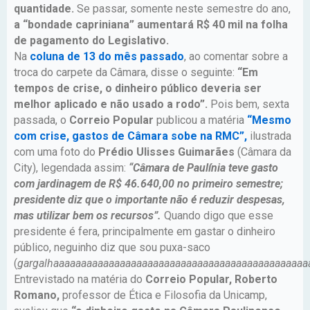
quantidade.
Se passar, somente neste semestre do ano,
a “bondade capriniana” aumentará R$ 40 mil na folha
de pagamento do Legislativo.
Na
coluna de 13 do mês passado
, ao comentar sobre a
troca do carpete da Câmara, disse o seguinte:
“Em
tempos de crise, o dinheiro público deveria ser
melhor aplicado e não usado a rodo”.
Pois bem, sexta
passada, o
Correio Popular
publicou a matéria
“Mesmo
com crise, gastos de Câmara sobe na RMC”,
ilustrada
com uma foto do
Prédio Ulisses Guimarães
(Câmara da
City), legendada assim:
“Câmara de Paulínia teve gasto
com jardinagem de R$ 46.640,00 no primeiro semestre;
presidente diz que o importante não é reduzir despesas,
mas utilizar bem os recursos”.
Quando digo que esse
presidente é fera, principalmente em gastar o dinheiro
público, neguinho diz que sou puxa-saco
(
gargalhaaaaaaaaaaaaaaaaaaaaaaaaaaaaaaaaaaaaaaaaaaaaaa
Entrevistado na matéria do
Correio Popular,
Roberto
Romano,
professor de Ética e Filosofia da Unicamp,