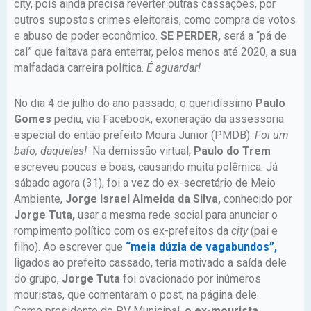
city, pois ainda precisa reverter outras cassações, por
outros supostos crimes eleitorais, como compra de votos
e abuso de poder econômico.
SE PERDER,
será a “pá de
cal” que faltava para enterrar, pelos menos até 2020, a sua
malfadada carreira política.
É aguardar!
No dia 4 de julho do ano passado, o queridíssimo
Paulo
Gomes
pediu, via Facebook, exoneração da assessoria
especial do então prefeito Moura Junior (PMDB).
Foi um
bafo, daqueles!
Na demissão virtual,
Paulo do Trem
escreveu poucas e boas, causando muita polêmica. Já
sábado agora (31), foi a vez do ex-secretário de Meio
Ambiente,
Jorge Israel Almeida da Silva,
conhecido por
Jorge Tuta,
usar a mesma rede social para anunciar o
rompimento político com os ex-prefeitos da
city
(pai e
filho). Ao escrever que
“meia dúzia de vagabundos”,
ligados ao prefeito cassado, teria motivado a saída dele
do grupo,
Jorge Tuta
foi ovacionado por inúmeros
mouristas, que comentaram o post, na página dele.
Como presidente do PV Municipal,
o ex-mourista