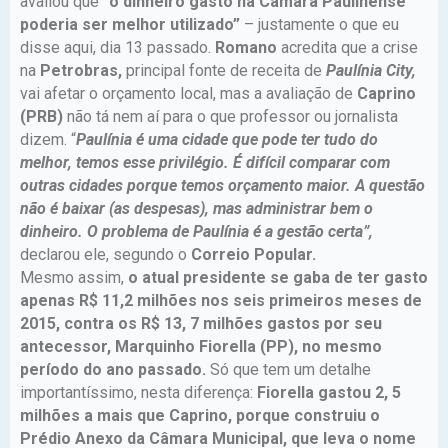
avaliou que
“o dinheiro gasto na Câmara Paulinense
poderia ser melhor utilizado”
– justamente o que eu
disse aqui, dia 13 passado.
Romano
acredita que a crise
na
Petrobras,
principal fonte de receita de
Paulínia City,
vai afetar o orçamento local, mas a avaliação de
Caprino
(PRB)
não tá nem aí para o que professor ou jornalista
dizem. “
Paulínia é uma cidade que pode ter tudo do
melhor, temos esse privilégio. É difícil comparar com
outras cidades porque temos orçamento maior. A questão
não é baixar (as despesas), mas administrar bem o
dinheiro. O problema de Paulínia é a gestão certa”,
declarou ele, segundo o
Correio Popular.
Mesmo assim,
o atual presidente se gaba de ter gasto
apenas R$ 11,2 milhões nos seis primeiros meses de
2015, contra os R$ 13, 7 milhões gastos por seu
antecessor, Marquinho Fiorella (PP), no mesmo
período do ano passado.
Só que tem um detalhe
importantíssimo, nesta diferença:
Fiorella gastou 2, 5
milhões a mais que Caprino, porque construiu o
Prédio Anexo da Câmara Municipal, que leva o nome