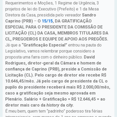
Requerimentos e Moções, 1 Regime de Urgência, 3
projetos de lei do Executivo (Prefeito) e 1 da Mesa
Diretora da Casa, presidida pelo vereador
Sandro
Caprino (PRB)
–
O
15/15
, DA GRATIFICAÇÃO
ESPECIAL PARA O PRESIDENTE DA COMISSÃO DE
LICITAÇÃO (CL) DA CASA, MEMBROS TITULARES DA
CL, PREGOEIROS E EQUIPE DE APOIO AOS PREGÕES.
Já que a
“Gratificação Especial”
entrou na pauta do
Legislativo, vamos relembrar porque considero a
proposta uma farra com o dinheiro público.
David
Rodrigues, diretor-geral da Câmara e homem de
confiança de Caprino (PRB), preside a Comissão de
Licitação (CL). Pelo cargo de diretor ele recebe R$
10.646,45/mês. Já pelo cargo de presidente da CL o
pupilo do presidente receberá mais R$ 2.000,00/mês,
caso a gratificação seja mesmo aprovada em
Plenário. Salário + Gratificação = R$ 12.646,45 = ao
diretor mais caro da
history
da c
ity.
É meu bem, quem tem “padrinho” poderoso tira férias