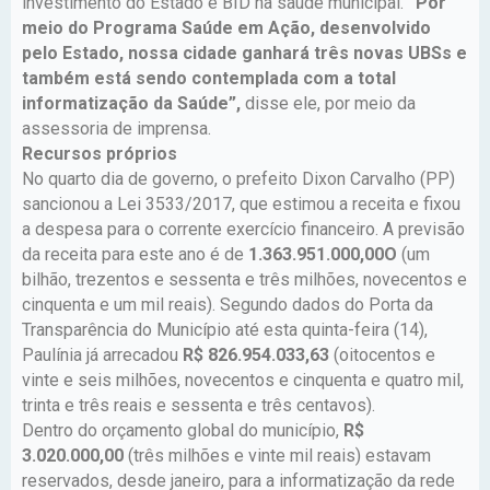
investimento do Estado e BID na saúde municipal.
“Por
meio do Programa Saúde em Ação, desenvolvido
pelo Estado, nossa cidade ganhará três novas UBSs e
também está sendo contemplada com a total
informatização da Saúde”,
disse ele, por meio da
assessoria de imprensa.
Recursos próprios
No quarto dia de governo, o prefeito Dixon Carvalho (PP)
sancionou a Lei 3533/2017, que estimou a receita e fixou
a despesa para o corrente exercício financeiro. A previsão
da receita para este ano é de
1.363.951.000,00O
(um
bilhão, trezentos e sessenta e três milhões, novecentos e
cinquenta e um mil reais). Segundo dados do Porta da
Transparência do Município até esta quinta-feira (14),
Paulínia já arrecadou
R$ 826.954.033,63
(oitocentos e
vinte e seis milhões, novecentos e cinquenta e quatro mil,
trinta e três reais e sessenta e três centavos).
Dentro do orçamento global do município,
R$
3.020.000,00
(três milhões e vinte mil reais) estavam
reservados, desde janeiro, para a informatização da rede