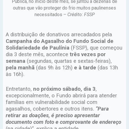
Pública, no início deste mês, se juntou a dezenas de
outras que vão proteger do frio muitos paulinenses
necessitados –
Crédito: FSSP
A distribuição de donativos arrecadados pela
Campanha do Agasalho do Fundo Social de
Solidariedade de Paulínia
(FSSP), que começou
dia 3 deste mês, acontece
três vezes por
semana
(segundas, quartas e sextas-feiras),
pela manhã
(das 9h às 12h)
e à tarde
(das 13h
às 16h).
Entretanto,
no próximo sábado, dia 3
,
excepcionalmente, o Fundo abrirá para atender
famílias em vulnerabilidade social com
agasalhos, cobertores e outros itens.
“Para
retirar as doações, é preciso apresentar
documento com foto e comprovante de endereço
(na cidade)”, explica a entidade.