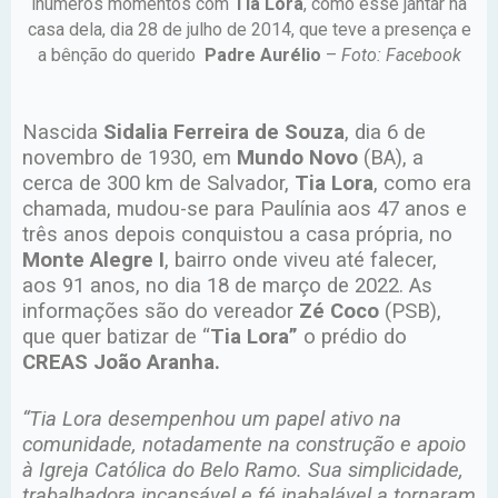
inúmeros momentos com
Tia Lora
, como esse jantar na
casa dela, dia 28 de julho de 2014, que teve a presença e
a bênção do querido
Padre Aurélio
–
Foto: Facebook
Nascida
Sidalia Ferreira de Souza
, dia 6 de
novembro de 1930, em
Mundo Novo
(BA), a
cerca de 300 km de Salvador,
Tia Lora
, como era
chamada, mudou-se para Paulínia aos 47 anos e
três anos depois conquistou a casa própria, no
Monte Alegre I
, bairro onde viveu até falecer,
aos 91 anos, no dia 18 de março de 2022. As
informações são do vereador
Zé Coco
(PSB),
que quer batizar de “
Tia Lora”
o prédio do
CREAS João Aranha.
“Tia Lora desempenhou um papel ativo na
comunidade, notadamente na construção e apoio
à Igreja Católica do Belo Ramo. Sua simplicidade,
trabalhadora incansável e fé inabalável a tornaram