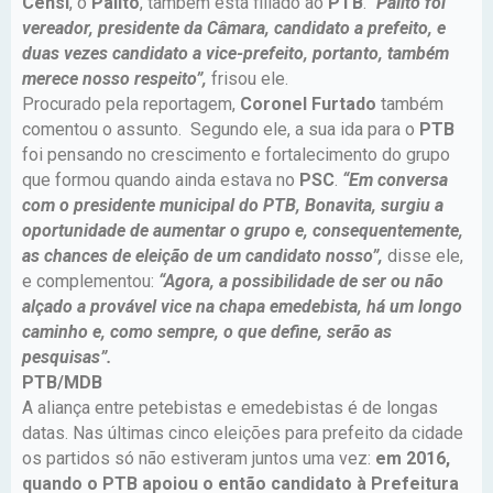
Censi
, o
Palito
, também está filiado ao
PTB
. “
Palito foi
vereador, presidente da Câmara, candidato a prefeito, e
duas vezes candidato a vice-prefeito, portanto, também
merece nosso respeito”,
frisou ele.
Procurado pela reportagem,
Coronel Furtado
também
comentou o assunto. Segundo ele, a sua ida para o
PTB
foi pensando no crescimento e fortalecimento do grupo
que formou quando ainda estava no
PSC
.
“Em conversa
com o presidente municipal do PTB, Bonavita, surgiu a
oportunidade de aumentar o grupo e, consequentemente,
as chances de eleição de um candidato nosso”,
disse ele,
e complementou:
“Agora, a possibilidade de ser ou não
alçado a provável vice na chapa emedebista, há um longo
caminho e, como sempre, o que define, serão as
pesquisas”.
PTB/MDB
A aliança entre petebistas e emedebistas é de longas
datas. Nas últimas cinco eleições para prefeito da cidade
os partidos só não estiveram juntos uma vez:
em 2016,
quando o PTB apoiou o então candidato à Prefeitura