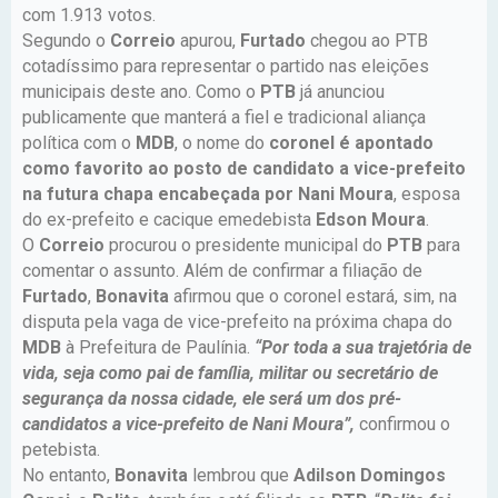
com 1.913 votos.
Segundo o
Correio
apurou,
Furtado
chegou ao PTB
cotadíssimo para representar o partido nas eleições
municipais deste ano. Como o
PTB
já anunciou
publicamente que manterá a fiel e tradicional aliança
política com o
MDB
, o nome do
coronel é apontado
como favorito ao posto de candidato a vice-prefeito
na futura chapa encabeçada por Nani Moura
, esposa
do ex-prefeito e cacique emedebista
Edson Moura
.
O
Correio
procurou o presidente municipal do
PTB
para
comentar o assunto. Além de confirmar a filiação de
Furtado
,
Bonavita
afirmou que o coronel estará, sim, na
disputa pela vaga de vice-prefeito na próxima chapa do
MDB
à Prefeitura de Paulínia.
“Por toda a sua trajetória de
vida, seja como pai de família, militar ou secretário de
segurança da nossa cidade, ele será um dos pré-
candidatos a vice-prefeito de Nani Moura”,
confirmou o
petebista.
No entanto,
Bonavita
lembrou que
Adilson Domingos