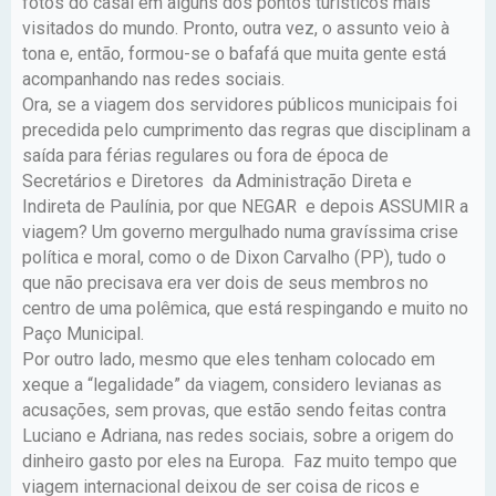
fotos do casal em alguns dos pontos turísticos mais
visitados do mundo. Pronto, outra vez, o assunto veio à
tona e, então, formou-se o bafafá que muita gente está
acompanhando nas redes sociais.
Ora, se a viagem dos servidores públicos municipais foi
precedida pelo cumprimento das regras que disciplinam a
saída para férias regulares ou fora de época de
Secretários e Diretores da Administração Direta e
Indireta de Paulínia, por que NEGAR e depois ASSUMIR a
viagem? Um governo mergulhado numa gravíssima crise
política e moral, como o de Dixon Carvalho (PP), tudo o
que não precisava era ver dois de seus membros no
centro de uma polêmica, que está respingando e muito no
Paço Municipal.
Por outro lado, mesmo que eles tenham colocado em
xeque a “legalidade” da viagem, considero levianas as
acusações, sem provas, que estão sendo feitas contra
Luciano e Adriana, nas redes sociais, sobre a origem do
dinheiro gasto por eles na Europa. Faz muito tempo que
viagem internacional deixou de ser coisa de ricos e