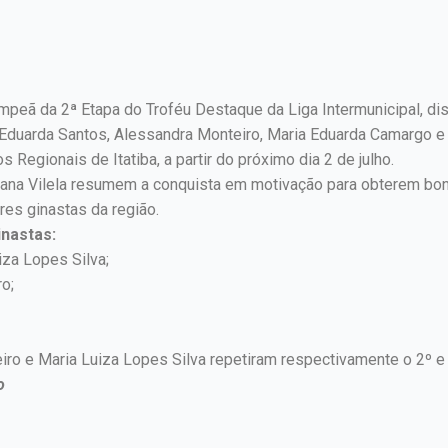
ampeã da 2ª Etapa do Troféu Destaque da Liga Intermunicipal, di
a Eduarda Santos, Alessandra Monteiro, Maria Eduarda Camargo e
Regionais de Itatiba, a partir do próximo dia 2 de julho.
iana Vilela resumem a conquista em motivação para obterem bon
ores ginastas da região.
inastas:
iza Lopes Silva;
o;
eiro e Maria Luiza Lopes Silva repetiram respectivamente o 2º e 
o