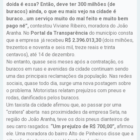
doida é essa? Então, deve ter 300 milhões (de
buracos) ainda, o que eu mais vejo na cidade é
buraco…um serviço muito do mal feito e muito bem
pago né”,
contestou Viviane Ribeiro, moradora do João
Aranha. No
Portal da Transparência
do município consta
que a empresa já recebeu
R$ 2.396.013,30
(dois milhões,
trezentos e noventa e seis mil, treze reais e trinta
centavos), até 14 de dezembro.
No entanto, quase seis meses após a contratação, os
buracos em ruas e avenidas da cidade continuam sendo
uma das principais reclamações da população. Nas redes
sociais, quase todo dia, surge uma nova postagem sobre
o problema. Motoristas relatam prejuízos com pneus e
rodas, danificados pelos buracos.
Um taxista da cidade afirmou que, ao passar por uma
“cratera” aberta nas proximidades da empresa Seta, na
região do João Aranha, teve os dois pneus dianteiros de
seu carro rasgados.
“Um prejuízo de R$ 700,00”,
afirmou
ele. Uma moradora do bairro Alto de Pinheiros disse que a