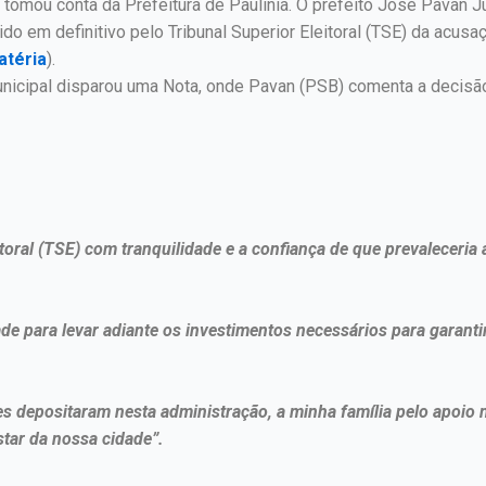
ta tomou conta da Prefeitura de Paulínia. O prefeito José Pavan 
o em definitivo pelo Tribunal Superior Eleitoral (TSE) da acu
atéria
).
icipal disparou uma Nota, onde Pavan (PSB) comenta a decisã
oral (TSE) com tranquilidade e a confiança de que prevaleceria 
ade para levar adiante os investimentos necessários para garant
es depositaram nesta administração, a minha família pelo apoio 
tar da nossa cidade”.