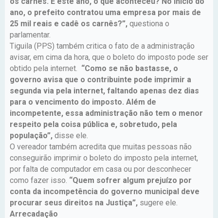
os carnês. E este ano, o que aconteceu? No início do
ano, o prefeito contratou uma empresa por mais de
25 mil reais e cadê os carnês?”,
questiona o
parlamentar.
Tiguila (PPS) também critica o fato de a administração
avisar, em cima da hora, que o boleto do imposto pode ser
obtido pela internet.
“Como se não bastasse, o
governo avisa que o contribuinte pode imprimir a
segunda via pela internet, faltando apenas dez dias
para o vencimento do imposto. Além de
incompetente, essa administração não tem o menor
respeito pela coisa pública e, sobretudo, pela
população”,
disse ele.
O vereador também acredita que muitas pessoas não
conseguirão imprimir o boleto do imposto pela internet,
por falta de computador em casa ou por desconhecer
como fazer isso.
“Quem sofrer algum prejuízo por
conta da incompetência do governo municipal deve
procurar seus direitos na Justiça”,
sugere ele.
Arrecadação