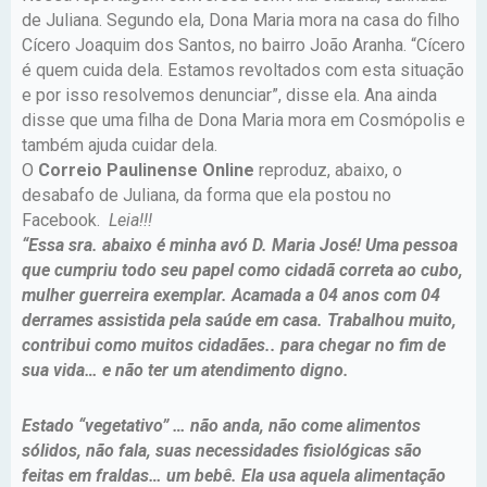
de Juliana. Segundo ela, Dona Maria mora na casa do filho
Cícero Joaquim dos Santos, no bairro João Aranha. “Cícero
é quem cuida dela. Estamos revoltados com esta situação
e por isso resolvemos denunciar”, disse ela. Ana ainda
disse que uma filha de Dona Maria mora em Cosmópolis e
também ajuda cuidar dela.
O
Correio Paulinense Online
reproduz, abaixo, o
desabafo de Juliana, da forma que ela postou no
Facebook.
Leia!!!
“Essa sra. abaixo é minha avó D. Maria José! Uma pessoa
que cumpriu todo seu papel como cidadã correta ao cubo,
mulher guerreira exemplar. Acamada a 04 anos com 04
derrames assistida pela saúde em casa. Trabalhou muito,
contribui como muitos cidadães.. para chegar no fim de
sua vida… e não ter um atendimento digno.
Estado “vegetativo” … não anda, não come alimentos
sólidos, não fala, suas necessidades fisiológicas são
feitas em fraldas… um bebê. Ela usa aquela alimentação