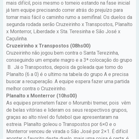
mais difícil, pois mesmo o torneio estando na fase inicial
já tem equipe precisando correr atrás do prejuízo para
tornar mais fácil o caminho rumo a semifinal. Os duelos da
segunda rodada serão Cruzeirinho x Transpostos, Planalto
x Monterror, Liberdade x Sta. Teresinha e São José x
Caçulinha.
Cruzeirinho x Transpostos (08hs00)
Cruzeirinho não jogou bem contra o Santa Terezinha,
conseguindo um empate magro e a 3ª colocação do grupo
B. Já o Transpostos, depois da goleada que tomo do
Planalto (6 a 0) é o ultimo na tabela do grupo A e precisa
buscar a recuperação. A equipe espera fazer uma partida
melhor contra o Cruzeirinho.
Planalto x Monterror (10hs00)
As equipes prometem fazer o Morumbi tremer, pois vêm
de belas vitórias e lideram os seus respectivos grupos,
graças ao alto nível do futebol que apresentaram na
estreia. Planalto goleou o Transpostos por 6×0 e o
Monterror venceu de virada o São José por 2×1. É difícil
apontar o favorito deste duelo, mais uma coisa é certa: é