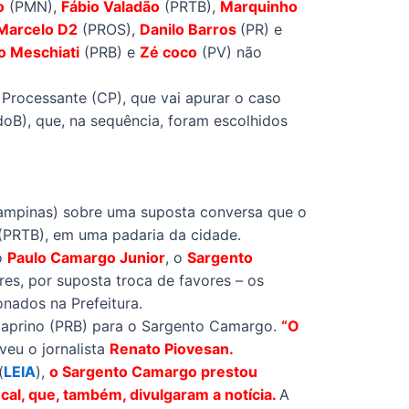
o
(PMN),
Fábio Valadão
(PRTB),
Marquinho
Marcelo D2
(PROS),
Danilo Barros
(PR) e
o Meschiati
(PRB) e
Zé coco
(PV) não
rocessante (CP), que vai apurar o caso
oB), que, na sequência, foram escolhidos
mpinas) sobre uma suposta conversa que o
(PRTB), em uma padaria da cidade.
o
Paulo Camargo Junior
, o
Sargento
res, por suposta troca de favores – os
nados na Prefeitura.
 Caprino (PRB) para o Sargento Camargo.
“O
veu o jornalista
Renato Piovesan.
(
LEIA
),
o Sargento Camargo prestou
cal, que, também, divulgaram a notícia.
A