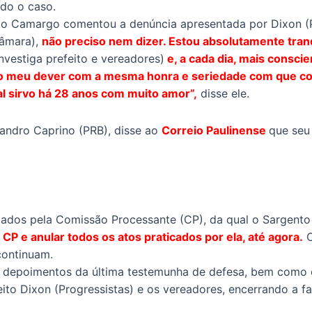
ando o caso.
to Camargo comentou a denúncia apresentada por Dixon (P
Câmara),
não preciso nem dizer. Estou absolutamente tra
nvestiga prefeito e vereadores)
e, a cada dia, mais consci
 o meu dever com a mesma honra e seriedade com que cond
al sirvo há 28 anos com muito amor”,
disse ele.
Sandro Caprino (PRB), disse ao
Correio Paulinense
que seu 
gados pela Comissão Processante (CP), da qual o Sargento
 CP e anular todos os atos praticados por ela, até agora.
O
 continuam.
s depoimentos da última testemunha de defesa, bem como d
feito Dixon (Progressistas) e os vereadores, encerrando a