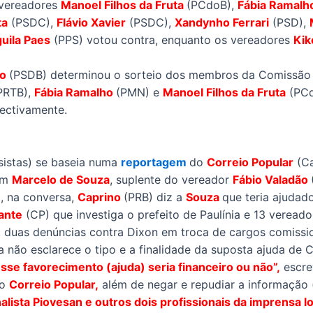
 vereadores
Manoel Filhos da Fruta
(PCdoB),
Fábia Ramalh
ta
(PSDC),
Flávio Xavier
(PSDC),
Xandynho Ferrari
(PSD),
guila Paes
(PPS) votou contra, enquanto os vereadores
Kik
to
(PSDB) determinou o sorteio dos membros da Comissão P
PRTB),
Fábia Ramalho
(PMN) e
Manoel Filhos da Fruta
(PCd
pectivamente.
sistas) se baseia numa
reportagem
do
Correio Popular
(Ca
om
Marcelo de Souza
, suplente do vereador
Fábio Valadão
, na conversa,
Caprino
(PRB) diz a
Souza
que teria ajudad
ante
(CP) que investiga o prefeito de Paulínia e 13 vereado
 duas denúncias contra Dixon em troca de cargos comissio
 não esclarece o tipo e a finalidade da suposta ajuda de
e favorecimento (ajuda) seria financeiro ou não”,
escre
do
Correio Popular,
além de negar e repudiar a informação 
alista Piovesan e outros dois profissionais da imprensa lo