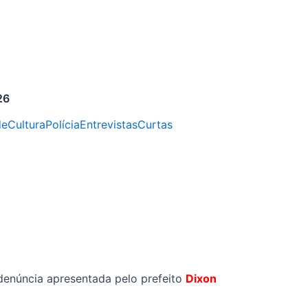
26
de
Cultura
Polícia
Entrevistas
Curtas
denúncia apresentada pelo prefeito
Dixon