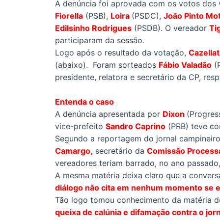
A denúncia foi aprovada com os votos dos
Fiorella
(PSB),
Loira
(PSDC),
João Pinto Mo
Edilsinho Rodrigues
(PSDB). O vereador
Ti
participaram da sessão.
Logo após o resultado da votação,
Cazella
(abaixo). Foram sorteados
Fábio Valadão
(
presidente, relatora e secretário da CP, res
Entenda o caso
A denúncia apresentada por
Dixon
(Progres
vice-prefeito
Sandro Caprino
(PRB) teve c
Segundo a reportagem do jornal campineiro
Camargo,
secretário da
Comissão Process
vereadores teriam barrado, no ano passado,
A mesma matéria deixa claro que a conversa
diálogo não cita em nenhum momento se ess
Tão logo tomou conhecimento da matéria 
queixa de calúnia e difamação contra o jorn