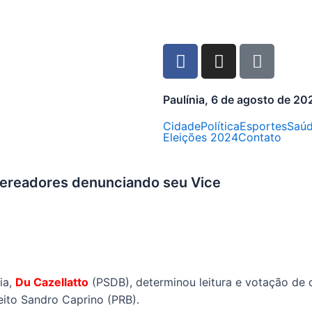
Paulínia, 6 de agosto de 20
Cidade
Política
Esportes
Saú
Eleições 2024
Contato
 vereadores denunciando seu Vice
ia,
Du Cazellatto
(PSDB), determinou leitura e votação de 
feito Sandro Caprino (PRB).