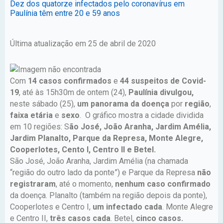
Dez dos quatorze infectados pelo coronavírus em
Paulínia têm entre 20 e 59 anos
Última atualização em 25 de abril de 2020
Com
14 casos confirmados
e
44 suspeitos de Covid-
19
, até às 15h30m de ontem (24),
Paulínia divulgou,
neste sábado (25),
um panorama da doença
por
região
,
faixa etária
e
sexo
. O gráfico mostra a cidade dividida
em 10 regiões: S
ão José, João Aranha, Jardim Amélia,
Jardim Planalto, Parque da Represa, Monte Alegre,
Cooperlotes, Cento I, Centro II e Betel.
São José, João Aranha, Jardim Amélia (na chamada
“região do outro lado da ponte”) e Parque da Represa
não
registraram
, até o momento,
nenhum caso confirmado
da doença. Planalto (também na região depois da ponte),
Cooperlotes e Centro I,
um infectado cada
. Monte Alegre
e Centro II,
três casos cada
. Betel,
cinco casos.