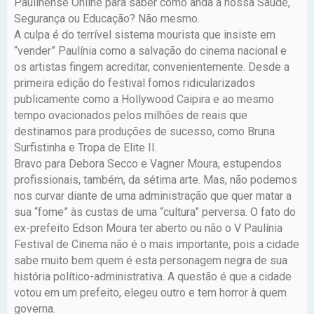
Paulinense Online para saber como anda a nossa Saúde,
Segurança ou Educação? Não mesmo.
A culpa é do terrível sistema mourista que insiste em
“vender” Paulínia como a salvação do cinema nacional e
os artistas fingem acreditar, convenientemente. Desde a
primeira edição do festival fomos ridicularizados
publicamente como a Hollywood Caipira e ao mesmo
tempo ovacionados pelos milhões de reais que
destinamos para produções de sucesso, como Bruna
Surfistinha e Tropa de Elite II.
Bravo para Debora Secco e Vagner Moura, estupendos
profissionais, também, da sétima arte. Mas, não podemos
nos curvar diante de uma administração que quer matar a
sua “fome” às custas de uma “cultura” perversa. O fato do
ex-prefeito Edson Moura ter aberto ou não o V Paulínia
Festival de Cinema não é o mais importante, pois a cidade
sabe muito bem quem é esta personagem negra de sua
história político-administrativa. A questão é que a cidade
votou em um prefeito, elegeu outro e tem horror à quem
governa.