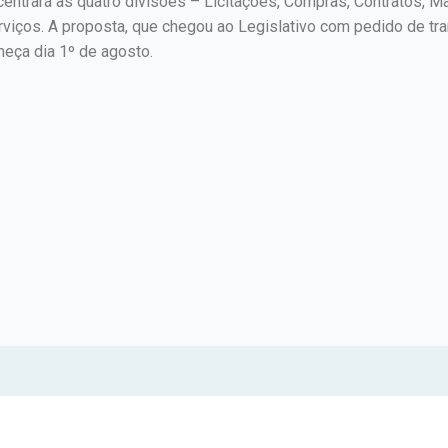
entrará as quatro divisões – Licitações, Compras, Contratos, M
viços. A proposta, que chegou ao Legislativo com pedido de tr
eça dia 1º de agosto.