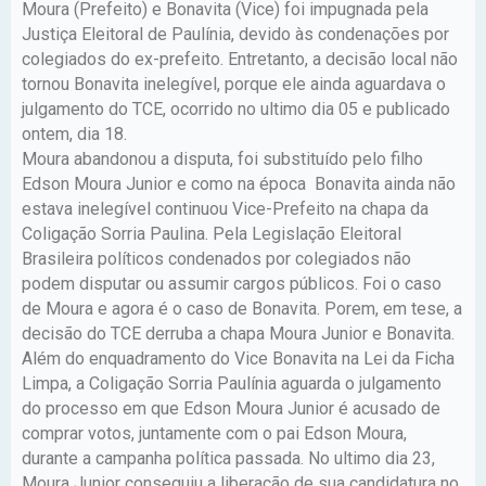
Moura (Prefeito) e Bonavita (Vice) foi impugnada pela
Justiça Eleitoral de Paulínia, devido às condenações por
colegiados do ex-prefeito. Entretanto, a decisão local não
tornou Bonavita inelegível, porque ele ainda aguardava o
julgamento do TCE, ocorrido no ultimo dia 05 e publicado
ontem, dia 18.
Moura abandonou a disputa, foi substituído pelo filho
Edson Moura Junior e como na época Bonavita ainda não
estava inelegível continuou Vice-Prefeito na chapa da
Coligação Sorria Paulina. Pela Legislação Eleitoral
Brasileira políticos condenados por colegiados não
podem disputar ou assumir cargos públicos. Foi o caso
de Moura e agora é o caso de Bonavita. Porem, em tese, a
decisão do TCE derruba a chapa Moura Junior e Bonavita.
Além do enquadramento do Vice Bonavita na Lei da Ficha
Limpa, a Coligação Sorria Paulínia aguarda o julgamento
do processo em que Edson Moura Junior é acusado de
comprar votos, juntamente com o pai Edson Moura,
durante a campanha política passada. No ultimo dia 23,
Moura Junior conseguiu a liberação de sua candidatura no