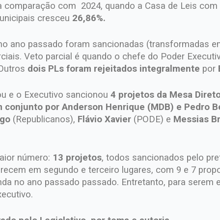
 Na comparação com 2024, quando a Casa de Leis com 
municipais cresceu
26,86%.
no ano passado foram sancionadas (transformadas em l
iais. Veto parcial é quando o chefe do Poder Executiv
 Outros
dois PLs foram rejeitados integralmente
por
ou e o Executivo sancionou
4 projetos da Mesa Diret
 conjunto por
Anderson Henrique (MDB) e Pedro B
rgo
(Republicanos),
Flávio Xavier
(PODE) e
Messias Br
maior número:
13 projetos
, todos sancionados pelo pre
ecem em segundo e terceiro lugares, com 9 e 7 propo
nda no ano passado passado. Entretanto, para serem e
ecutivo.