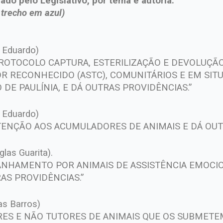
do pelo Legislativo, por tema e autoria.
o trecho em azul)
x Eduardo)
ROTOCOLO CAPTURA, ESTERILIZAÇÃO E DEVOLUÇÃO 
R RECONHECIDO (ASTC), COMUNITÁRIOS E EM SI
DE PAULÍNIA, E DÁ OUTRAS PROVIDÊNCIAS.”
x Eduardo)
 ATENÇÃO AOS ACUMULADORES DE ANIMAIS E DÁ OUT
glas Guarita).
ANHAMENTO POR ANIMAIS DE ASSISTÊNCIA EMOCI
AS PROVIDÊNCIAS.”
as Barros)
RES E NÃO TUTORES DE ANIMAIS QUE OS SUBMET