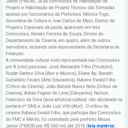
Junior (PMDB). Já as comissões de Habilitação de
Projeto e Habilitação de Projeto Técnico são formadas
apenas por funcionários da Prefeitura. Mônica Trigo,
Secretária de Cultura e, Ivan Carlos de Melo, Diretor de
Projetos Especiais da pasta, aparecem em três
Comissões, Renato Ferreira de Souza, Diretor do
Departamento de Cinema, em quatro, além de outros
servidores, incluindo uma representante da Secretaria de
Finanças.
A comunidade cultural está representada nas Comissões
por 8 (oito) pessoas: José Alexandre Filho (Produtor),
Rudah Santos Silva (Ator e Músico), Eliane Ap. Benatti
Guiraldelo Favaro (Arte Educadora), Rubens Ewald Filho
(Crítico de Cinema), João Batista Nunes Neto (Crítico de
Cinema), Adnan Fagner de Lima (Dançarino), Nelson
Francisco da Silva (área artística/cultural não declarada na
portaria nº 384) e João Luiz Vitti (Ator). O crítico de
cinema Rubens Ewald Filho, que participa das Comissões
do FMC e Mérito, foi contratado pelo prefeito Moura
Junior (PMDB) por R$ 360 mil, até 2016 (
leia matéria
).