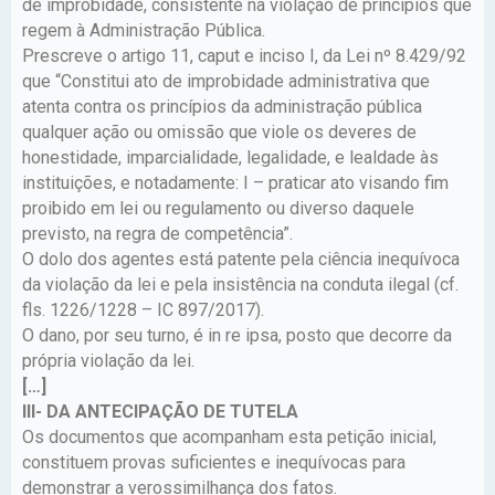
de improbidade, consistente na violação de princípios que
regem à Administração Pública.
Prescreve o artigo 11, caput e inciso I, da Lei nº 8.429/92
que “Constitui ato de improbidade administrativa que
atenta contra os princípios da administração pública
qualquer ação ou omissão que viole os deveres de
honestidade, imparcialidade, legalidade, e lealdade às
instituições, e notadamente: I – praticar ato visando fim
proibido em lei ou regulamento ou diverso daquele
previsto, na regra de competência”.
O dolo dos agentes está patente pela ciência inequívoca
da violação da lei e pela insistência na conduta ilegal (cf.
fls. 1226/1228 – IC 897/2017).
O dano, por seu turno, é in re ipsa, posto que decorre da
própria violação da lei.
[…]
III- DA ANTECIPAÇÃO DE TUTELA
Os documentos que acompanham esta petição inicial,
constituem provas suficientes e inequívocas para
demonstrar a verossimilhança dos fatos.