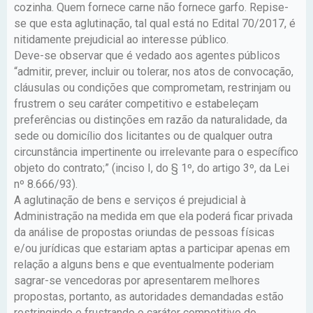
cozinha. Quem fornece carne não fornece garfo. Repise-
se que esta aglutinação, tal qual está no Edital 70/2017, é
nitidamente prejudicial ao interesse público.
Deve-se observar que é vedado aos agentes públicos
“admitir, prever, incluir ou tolerar, nos atos de convocação,
cláusulas ou condições que comprometam, restrinjam ou
frustrem o seu caráter competitivo e estabeleçam
preferências ou distinções em razão da naturalidade, da
sede ou domicílio dos licitantes ou de qualquer outra
circunstância impertinente ou irrelevante para o específico
objeto do contrato;” (inciso I, do § 1º, do artigo 3º, da Lei
nº 8.666/93).
A aglutinação de bens e serviços é prejudicial à
Administração na medida em que ela poderá ficar privada
da análise de propostas oriundas de pessoas físicas
e/ou jurídicas que estariam aptas a participar apenas em
relação a alguns bens e que eventualmente poderiam
sagrar-se vencedoras por apresentarem melhores
propostas, portanto, as autoridades demandadas estão
restringindo e frustrando o caráter competitivo do