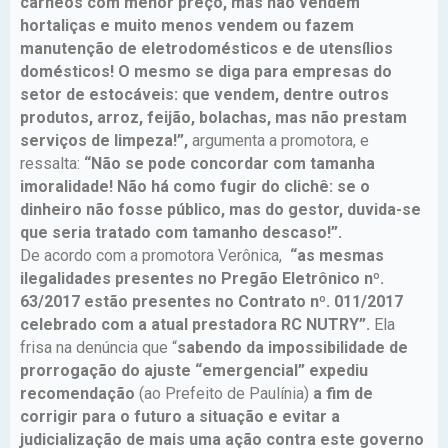
cárneos com menor preço, mas não vendem
hortaliças e muito menos vendem ou fazem
manutenção de eletrodomésticos e de utensílios
domésticos! O mesmo se diga para empresas do
setor de estocáveis: que vendem, dentre outros
produtos, arroz, feijão, bolachas, mas não prestam
serviços de limpeza!”,
argumenta a promotora, e
ressalta:
“Não se pode concordar com tamanha
imoralidade! Não há como fugir do clichê: se o
dinheiro não fosse público, mas do gestor, duvida-se
que seria tratado com tamanho descaso!”.
De acordo com a promotora Verônica,
“as mesmas
ilegalidades presentes no Pregão Eletrônico nº.
63/2017 estão presentes no Contrato nº. 011/2017
celebrado com a atual prestadora RC NUTRY”.
Ela
frisa na denúncia que “
sabendo da impossibilidade de
prorrogação do ajuste “emergencial” expediu
recomendação
(ao Prefeito de Paulínia)
a fim de
corrigir para o futuro a situação e evitar a
judicialização de mais uma ação contra este governo