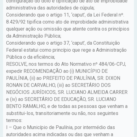
configuração do dolo e tipificação de ato de improbidade
administrativa das autoridades de cúpula;
Considerando que o artigo 11, ‘caput’, da Lei Federal nº.
8.429/92 tipifica como ato de improbidade administrativa
qualquer ação ou omissão que atente contra os princípios
da Administração Pública;
Considerando que o artigo 37, ‘caput’, da Constituição
Federal estatui como princípio que rege a Administração
Pública o da eficiência;
RESOLVE, nos termos do Ato Normativo nº 484/06-CPJ,
expedir RECOMENDAÇÃO ao (i) MUNICÍPIO DE
PAULÍNIA, (ii) ao PREFEITO DE PAULÍNIA, SR. DIXON
RONAN DE CARVALHO, (iii) ao SECRETÁRIO DOS
NEGÓCIOS JURÍDICOS, SR. LUCIANO ALMEIDA CARRER
e (iv) ao SECRETÁRIO DE EDUCAÇÃO, SR. LUCIANO
BENTO RAMALHO, e de todas as pessoas que venham a
substitui-los, transitoriamente ou não, nos seguintes
termos:
I – Que o Município de Paulínia, por intermédio das
autoridades acima indicadas ou das que venham a