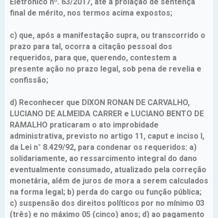
Eletrônico nº. 63/2017, até a prolação de sentença
final de mérito, nos termos acima expostos;
c) que, após a manifestação supra, ou transcorrido o
prazo para tal, ocorra a citação pessoal dos
requeridos, para que, querendo, contestem a
presente ação no prazo legal, sob pena de revelia e
confissão;
d) Reconhecer que DIXON RONAN DE CARVALHO,
LUCIANO DE ALMEIDA CARRER e LUCIANO BENTO DE
RAMALHO praticaram o ato improbidade
administrativa, previsto no artigo 11, caput e inciso I,
da Lei n° 8.429/92, para condenar os requeridos: a)
solidariamente, ao ressarcimento integral do dano
eventualmente consumado, atualizado pela correção
monetária, além de juros de mora a serem calculados
na forma legal; b) perda do cargo ou função pública;
c) suspensão dos direitos políticos por no mínimo 03
(três) e no máximo 05 (cinco) anos; d) ao pagamento