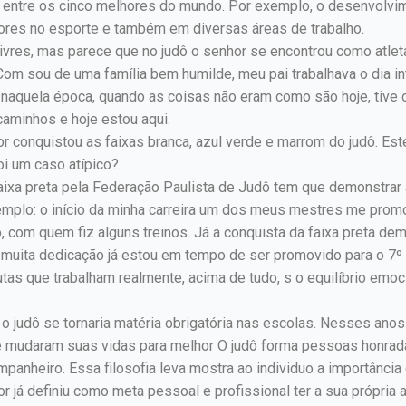
tá entre os cinco melhores do mundo. Por exemplo, o desenvolv
hores no esporte e também em diversas áreas de trabalho.
as livres, mas parece que no judô o senhor se encontrou como atl
Com sou de uma família bem humilde, meu pai trabalhava o dia in
quela época, quando as coisas não eram como são hoje, tive co
caminhos e hoje estou aqui.
r conquistou as faixas branca, azul verde e marrom do judô. Est
oi um caso atípico?
faixa preta pela Federação Paulista de Judô tem que demonstrar
emplo: o início da minha carreira um dos meus mestres me prom
om quem fiz alguns treinos. Já a conquista da faixa preta demo
 muita dedicação já estou em tempo de ser promovido para o 7º
tas que trabalham realmente, acima de tudo, s o equilíbrio emoc
 judô se tornaria matéria obrigatória nas escolas. Nesses an
e mudaram suas vidas para melhor O judô forma pessoas honrada
panheiro. Essa filosofia leva mostra ao individuo a importância
já definiu como meta pessoal e profissional ter a sua própria 