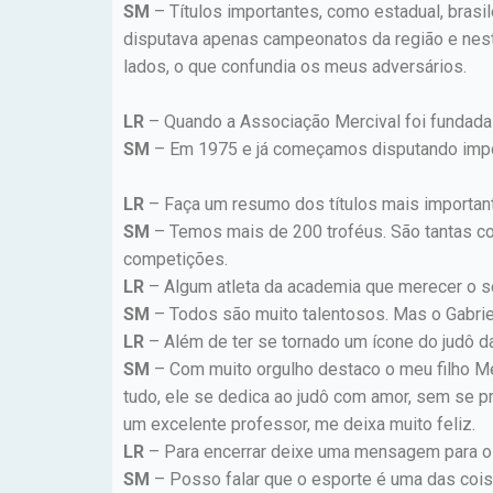
SM
– Títulos importantes, como estadual, brasil
disputava apenas campeonatos da região e nest
lados, o que confundia os meus adversários.
LR
– Quando a Associação Mercival foi fundada
SM
– Em 1975 e já começamos disputando impor
LR
– Faça um resumo dos títulos mais importan
SM
– Temos mais de 200 troféus. São tantas c
competições.
LR
– Algum atleta da academia que merecer o s
SM
– Todos são muito talentosos. Mas o Gabrie
LR
– Além de ter se tornado um ícone do judô d
SM
– Com muito orgulho destaco o meu filho Me
tudo, ele se dedica ao judô com amor, sem se p
um excelente professor, me deixa muito feliz.
LR
– Para encerrar deixe uma mensagem para o 
SM
– Posso falar que o esporte é uma das coisa