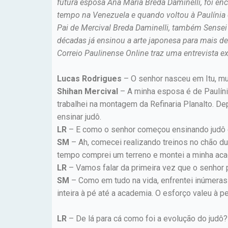
futura esposa Ana Maria Breda Daminelli, foi e
tempo na Venezuela e quando voltou à Paulínia 
Pai de Mercival Breda Daminelli, também Sensei 
décadas já ensinou a arte japonesa para mais de
Correio Paulinense Online traz uma entrevista e
Lucas Rodrigues
– O senhor nasceu em Itu, mu
Shihan Mercival
– A minha esposa é de Paulín
trabalhei na montagem da Refinaria Planalto. D
ensinar judô.
LR
– E como o senhor começou ensinando judô 
SM
– Ah, comecei realizando treinos no chão du
tempo comprei um terreno e montei a minha aca
LR
– Vamos falar da primeira vez que o senhor 
SM
– Como em tudo na vida, enfrentei inúmeras 
inteira à pé até a academia. O esforço valeu à pe
LR
– De lá para cá como foi a evolução do judô?