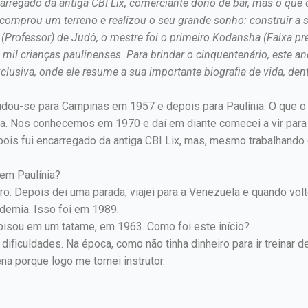
ncarregado da antiga CBI Lix, comerciante dono de bar, mas o q
comprou um terreno e realizou o seu grande sonho: construir a 
(Professor) de Judô, o mestre foi o primeiro Kodansha (Faixa pr
 mil crianças paulinenses. Para brindar o cinquentenário, este a
xclusiva, onde ele resume a sua importante biografia de vida, d
dou-se para Campinas em 1957 e depois para Paulínia. O que o 
ia. Nos conhecemos em 1970 e daí em diante comecei a vir para
epois fui encarregado da antiga CBI Lix, mas, mesmo trabalhand
em Paulínia?
ro. Depois dei uma parada, viajei para a Venezuela e quando vo
demia. Isso foi em 1989.
pisou em um tatame, em 1963. Como foi este início?
dificuldades. Na época, como não tinha dinheiro para ir treinar
na porque logo me tornei instrutor.