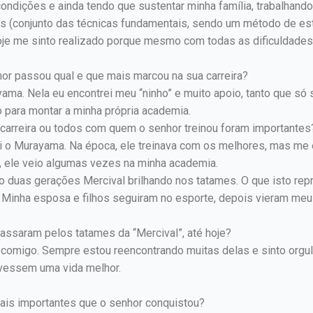
dições e ainda tendo que sustentar minha família, trabalhando
s (conjunto das técnicas fundamentais, sendo um método de estud
 Hoje me sinto realizado porque mesmo com todas as dificuldades
or passou qual e que mais marcou na sua carreira?
ma. Nela eu encontrei meu “ninho” e muito apoio, tanto que só
 para montar a minha própria academia.
 carreira ou todos com quem o senhor treinou foram importantes
i o Murayama. Na época, ele treinava com os melhores, mas me
, ele veio algumas vezes na minha academia.
ão duas gerações Mercival brilhando nos tatames. O que isto rep
Minha esposa e filhos seguiram no esporte, depois vieram meus 
passaram pelos tatames da “Mercival”, até hoje?
 comigo. Sempre estou reencontrando muitas delas e sinto orgul
tivessem uma vida melhor.
mais importantes que o senhor conquistou?