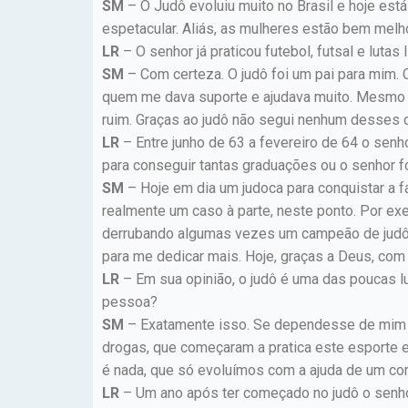
SM
– O Judô evoluiu muito no Brasil e hoje es
espetacular. Aliás, as mulheres estão bem mel
LR
– O senhor já praticou futebol, futsal e lut
SM
– Com certeza. O judô foi um pai para mim. 
quem me dava suporte e ajudava muito. Mesmo na
ruim. Graças ao judô não segui nenhum desses 
LR
– Entre junho de 63 a fevereiro de 64 o senho
para conseguir tantas graduações ou o senhor f
SM
– Hoje em dia um judoca para conquistar a 
realmente um caso à parte, neste ponto. Por ex
derrubando algumas vezes um campeão de judô, c
para me dedicar mais. Hoje, graças a Deus, com
LR
– Em sua opinião, o judô é uma das poucas lu
pessoa?
SM
– Exatamente isso. Se dependesse de mim o
drogas, que começaram a pratica este esporte 
é nada, que só evoluímos com a ajuda de um com
LR
– Um ano após ter começado no judô o senhor 