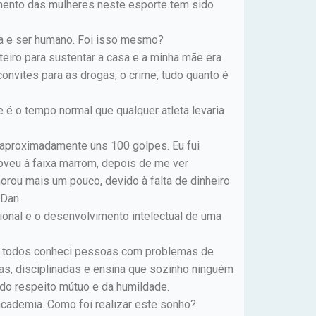
imento das mulheres neste esporte tem sido
eta e ser humano. Foi isso mesmo?
teiro para sustentar a casa e a minha mãe era
nvites para as drogas, o crime, tudo quanto é
e é o tempo normal que qualquer atleta levaria
 aproximadamente uns 100 golpes. Eu fui
oveu à faixa marrom, depois de me ver
rou mais um pouco, devido à falta de dinheiro
 Dan.
ional e o desenvolvimento intelectual de uma
os todos conheci pessoas com problemas de
s, disciplinadas e ensina que sozinho ninguém
 do respeito mútuo e da humildade.
academia. Como foi realizar este sonho?