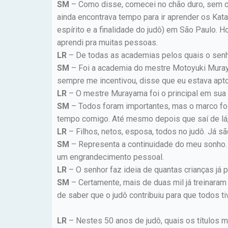
SM
– Como disse, comecei no chão duro, sem con
ainda encontrava tempo para ir aprender os Kata
espírito e a finalidade do judô) em São Paulo.
aprendi pra muitas pessoas.
LR
– De todas as academias pelos quais o senh
SM
– Foi a academia do mestre Motoyuki Muraya
sempre me incentivou, disse que eu estava apto
LR
– O mestre Murayama foi o principal em sua
SM
– Todos foram importantes, mas o marco fo
tempo comigo. Até mesmo depois que saí de lá
LR
– Filhos, netos, esposa, todos no judô. Já s
SM
– Representa a continuidade do meu sonho. 
um engrandecimento pessoal.
LR
– O senhor faz ideia de quantas crianças já 
SM
– Certamente, mais de duas mil já treinaram
de saber que o judô contribuiu para que todos 
LR
– Nestes 50 anos de judô, quais os títulos 