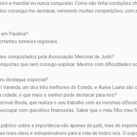
eiro e mundial eu nunca conquistei. Como não tinha condições ch
es consegui me destacar, vencendo muitas competições, com a 
 em Paulínia?
tantes torneios regionais.
tes conquistados pela Associação Mercival de Judô?
onquistas que nem consigo explicar. Mesmo com dificuldades n
eu destaque especial?
l Varanda, um dos três melhores do Estado, e Aurea Luana são 
a cidade, o que mais o senhor pode destacar para nós?
rcival Breda, que realiza o seu trabalho com as mesmas dificul
reocupar com questões financeiras. Saber que o meu filho meu fi
público sobre a importância não apenas do judô, mas do esport
s mais úteis e indispensáveis para a vida de todos nós. O espo