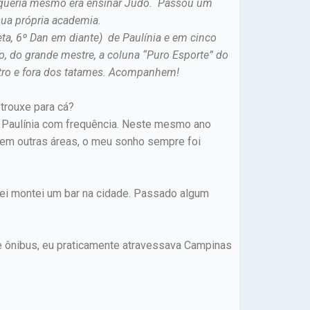
ue queria mesmo era ensinar Judô. Passou um
sua própria academia.
eta, 6º Dan em diante) de Paulínia e em cinco
no, do grande mestre, a coluna “Puro Esporte” do
entro e fora dos tatames. Acompanhem!
trouxe para cá?
 Paulínia com frequência. Neste mesmo ano
o em outras áreas, o meu sonho sempre foi
ltei montei um bar na cidade. Passado algum
 de ônibus, eu praticamente atravessava Campinas