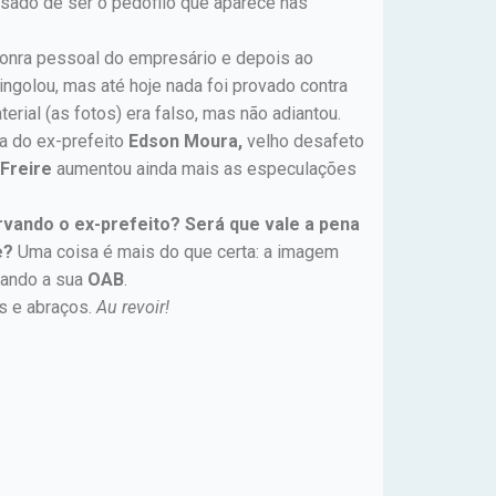
usado de ser o pedófilo que aparece nas
 honra pessoal do empresário e depois ao
ngolou, mas até hoje nada foi provado contra
rial (as fotos) era falso, mas não adiantou.
a do ex-prefeito
Edson Moura,
velho desafeto
 Freire
aumentou ainda mais as especulações
rvando o ex-prefeito? Será que vale a pena
e?
Uma coisa é mais do que certa: a imagem
sando a sua
OAB
.
s e abraços.
Au revoir!