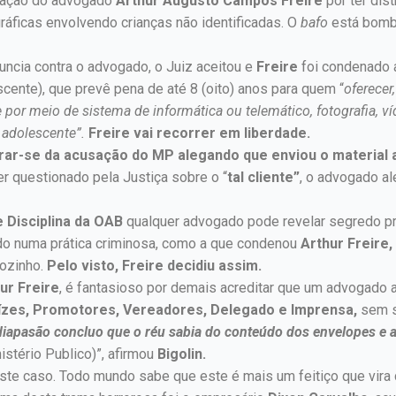
enação do advogado
Arthur Augusto Campos Freire
por ter dis
áficas envolvendo crianças não identificadas. O
bafo
está bomb
ncia contra o advogado, o Juiz aceitou e
Freire
foi condenado a
cente), que prevê pena de até 8 (oito) anos para quem “
oferecer,
e por meio de sistema de informática ou telemático, fotografia, 
 adolescente”.
Freire vai recorrer em liberdade.
vrar-se da acusação do MP alegando que enviou o material a
r questionado pela Justiça sobre o “
tal cliente”
, o advogado al
e Disciplina da OAB
qualquer advogado pode revelar segredo pr
do numa prática criminosa, como a que condenou
Arthur Freire,
sozinho.
Pelo visto, Freire decidiu assim.
ur Freire
, é fantasioso por demais acreditar que um advogado 
ízes, Promotores, Vereadores, Delegado e Imprensa,
sem s
iapasão concluo que o réu sabia do conteúdo dos envelopes e 
istério Publico)”, afirmou
Bigolin.
ste caso. Todo mundo sabe que este é mais um feitiço que vira c