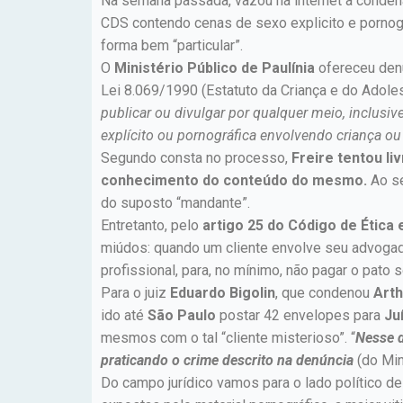
Na semana passada, vazou na internet a cond
CDS contendo cenas de sexo explicito e pornogr
forma bem “particular”.
O
Ministério Público de Paulínia
ofereceu denu
Lei 8.069/1990 (Estatuto da Criança e do Adoles
publicar ou divulgar por qualquer meio, inclusiv
explícito ou pornográfica envolvendo criança ou
Segundo consta no processo,
Freire tentou li
conhecimento do conteúdo do mesmo.
Ao se
do suposto “mandante”.
Entretanto, pelo
artigo 25 do Código de Ética 
miúdos: quando um cliente envolve seu advoga
profissional, para, no mínimo, não pagar o pato 
Para o juiz
Eduardo Bigolin
, que condenou
Arth
ido até
São Paulo
postar 42 envelopes para
Ju
mesmos com o tal “cliente misterioso”. “
Nesse d
praticando o crime descrito na denúncia
(do Min
Do campo jurídico vamos para o lado político de