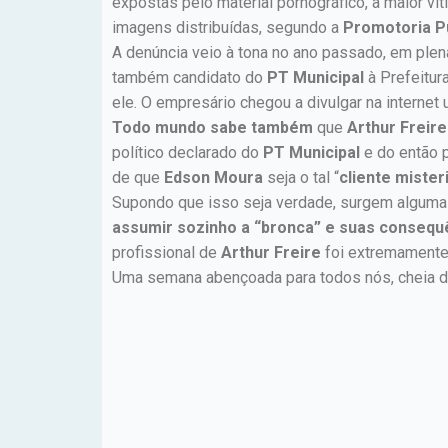
expostas pelo material pornográfico, a maior vi
imagens distribuídas, segundo a
Promotoria P
A denúncia veio à tona no ano passado, em plen
também candidato do
PT Municipal
à Prefeitur
ele. O empresário chegou a divulgar na internet
Todo mundo sabe também
que
Arthur Freire
político declarado do
PT Municipal
e do então 
de que
Edson Moura
seja o tal “
cliente mister
Supondo que isso seja verdade, surgem alguma
assumir sozinho a “bronca” e suas consequ
profissional de
Arthur Freire
foi extremamente 
Uma semana abençoada para todos nós, cheia de