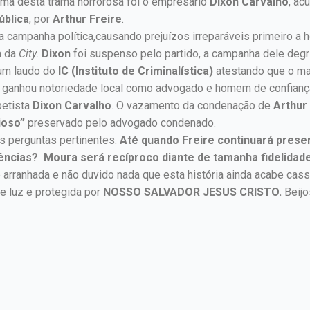
tima desta trama horrorosa foi o empresário
Dixon Carvalho
, ac
ública
, por
Arthur Freire
.
a campanha política,causando prejuízos irreparáveis primeiro a
a da
City
.
Dixon
foi suspenso pelo partido, a campanha dele degri
 um laudo do
IC (Instituto de Criminalística)
atestando que o mate
ganhou notoriedade local como advogado e homem de confianç
petista
Dixon Carvalho
. O vazamento da condenação de
Arthur
ioso”
preservado pelo advogado condenado.
s perguntas pertinentes.
Até quando Freire continuará prese
ências? Moura será recíproco diante de tamanha fidelidad
arranhada e não duvido nada que esta história ainda acabe cas
 luz e protegida por
NOSSO SALVADOR JESUS CRISTO.
Beijo