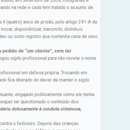
tribuído, em setembro de 2009, fotografias e
ando na rede e cada tem tratado o assunto de
 4 (quatro) anos de prisão, pelo artigo 241-A da
 trocar, disponibilizar, transmitir, distribuir,
vídeo ou outro registro que contenha cena de sexo
 pedido de “um cliente”, sem ter
egou sigilo profissional para não revelar o nome
ofissional em defesa própria. Trocando em
ele fica liberado do dever de manter o sigilo
atuante, engajado politicamente como ele tenha
equer ter questionado o conteúdo dos
aderiu dolosamente à conduta criminosa,
ontra o feiticeiro. Depois das crianças