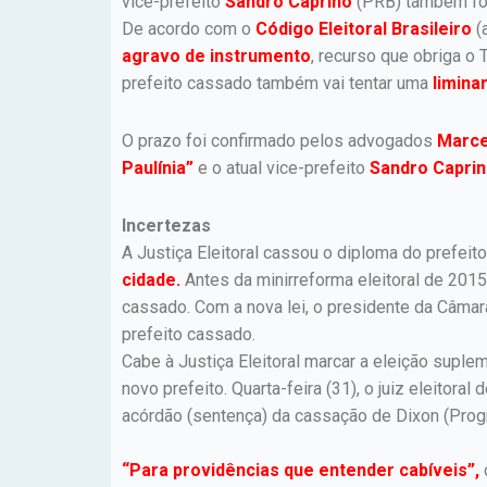
vice-prefeito
Sandro Caprino
(PRB) também fo
De acordo com o
Código Eleitoral Brasileiro
(
agravo de instrumento
, recurso que obriga o
prefeito cassado também vai tentar uma
limina
O prazo foi confirmado pelos advogados
Marce
Paulínia”
e o atual vice-prefeito
Sandro Capri
Incertezas
A Justiça Eleitoral cassou o diploma do prefeito
cidade.
Antes da minirreforma eleitoral de 2015
cassado. Com a nova lei, o presidente da Câmara
prefeito cassado.
Cabe à Justiça Eleitoral marcar a eleição supl
novo prefeito. Quarta-feira (31), o juiz eleitoral 
acórdão (sentença) da cassação de Dixon (Pro
“Para providências que entender cabíveis”,