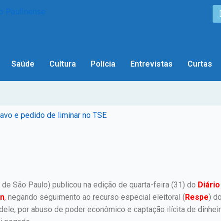
Saúde
Cultura
Polícia
Entrevistas
Curtas
avo e pedido de liminar no TSE
o de São Paulo) publicou na edição de quarta-feira (31) do
Diário
in
, negando seguimento ao recurso especial eleitoral (
Respe
) d
dele, por abuso de poder econômico e captação ilícita de dinhei