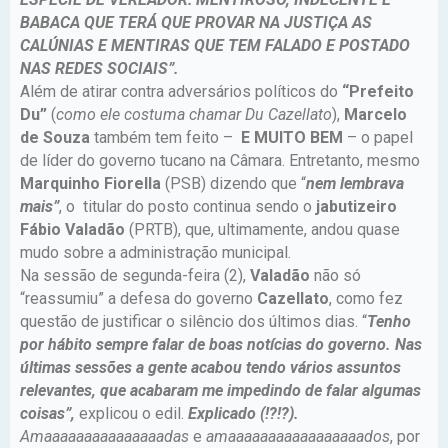
BABACA QUE TERÁ QUE PROVAR NA JUSTIÇA AS
CALÚNIAS E MENTIRAS QUE TEM FALADO E POSTADO
NAS REDES SOCIAIS”.
Além de atirar contra adversários políticos do
“Prefeito
Du”
(
como ele costuma chamar Du Cazellato
),
Marcelo
de Souza
também tem feito –
E MUITO BEM
– o papel
de líder do governo tucano na Câmara. Entretanto, mesmo
Marquinho Fiorella
(PSB) dizendo que “
nem lembrava
mais”
, o titular do posto continua sendo o
jabutizeiro
Fábio Valadão
(PRTB), que, ultimamente, andou quase
mudo sobre a administração municipal.
Na sessão de segunda-feira (2),
Valadão
não só
“reassumiu” a defesa do governo
Cazellato
, como fez
questão de justificar o silêncio dos últimos dias. “
Tenho
por hábito sempre falar de boas notícias do governo. Nas
últimas sessões a gente acabou tendo vários assuntos
relevantes, que acabaram me impedindo de falar algumas
coisas”,
explicou o edil.
Explicado (!?!?).
Amaaaaaaaaaaaaaaadas
e
amaaaaaaaaaaaaaaaaados
, por