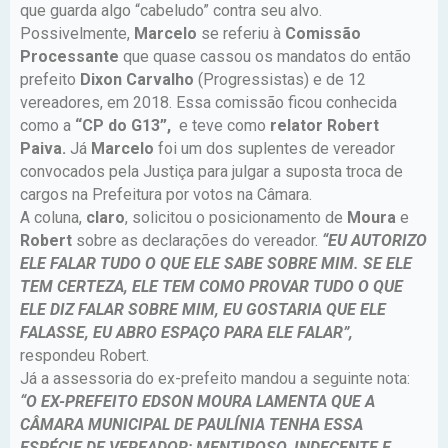
que guarda algo “cabeludo” contra seu alvo.
Possivelmente,
Marcelo
se referiu à
Comissão
Processante
que quase cassou os mandatos do então
prefeito
Dixon Carvalho
(Progressistas) e de 12
vereadores, em 2018. Essa comissão ficou conhecida
como a
“CP do G13”,
e teve como
relator Robert
Paiva.
Já
Marcelo
foi um dos suplentes de vereador
convocados pela Justiça para julgar a suposta troca de
cargos na Prefeitura por votos na Câmara.
A coluna,
claro
, solicitou o posicionamento de
Moura
e
Robert
sobre as declarações do vereador.
“EU AUTORIZO
ELE FALAR TUDO O QUE ELE SABE SOBRE MIM. SE ELE
TEM CERTEZA, ELE TEM COMO PROVAR TUDO O QUE
ELE DIZ FALAR SOBRE MIM, EU GOSTARIA QUE ELE
FALASSE, EU ABRO ESPAÇO PARA ELE FALAR”,
respondeu Robert.
Já a assessoria do ex-prefeito mandou a seguinte nota:
“O EX-PREFEITO EDSON MOURA LAMENTA QUE A
CÂMARA MUNICIPAL DE PAULÍNIA TENHA ESSA
ESPÉCIE DE VEREADOR: MENTIROSO, INDECENTE E