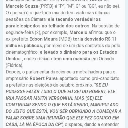
Marcelo Souza
(PRTB) é “P”, “M”, G” ou “GG”, eu não sei.
O que sei é o que todo mundo tem visto nas últimas
sessões da Câmara:
ele tacando verdadeiros
paralelepípedos no telhado dos outros.
Na sessão de
segunda-feira (2), por exemplo,
Marcelo
afirmou que o
ex-prefeito
Edson Moura
(MDB)
teria desviado R$ 11
milhões públicos
, por meio de um dos contratos do polo
cinematográfico,
e levado o dinheiro para os Estados
Unidos.,
onde o baiano
tem uma mansão
em Orlando
(Flórida).
Depois, o parlamentar direcionou a metralhadora para o
empresário
Robert Paiva
, apontado como pré-candidato
a prefeito nas eleições de outubro próximo.
“SE EU
PUDESSE FALAR TUDO O QUE EU SEI DO ROBERT, ELE
IRIA PASSAR MUITA VERGONHA. MAS (SE) ELE
CONTINUAR SENDO O QUE ESTÁ SENDO, MANIPULADO
DO JEITO QUE ESTÁ, VOU SER OBRIGADO A COMEÇAR A
FALAR SOBRE UMA REUNIÃO QUE ELE FEZ COMIGO EM
CASA, LÁ NA ÉPOCA DA CP”,
disparou, dando a entender