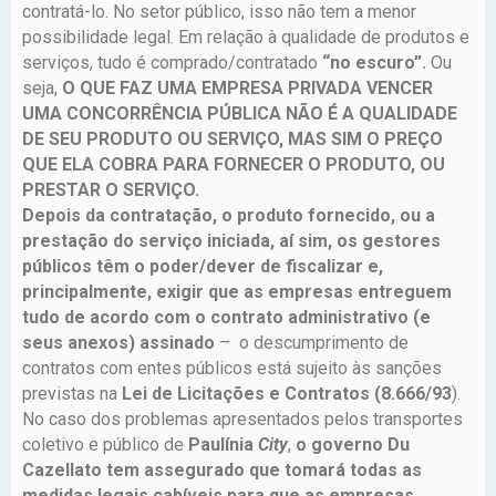
contratá-lo. No setor público, isso não tem a menor
possibilidade legal. Em relação à qualidade de produtos e
serviços, tudo é comprado/contratado
“no escuro”.
Ou
seja,
O QUE FAZ UMA EMPRESA PRIVADA VENCER
UMA CONCORRÊNCIA PÚBLICA NÃO É A QUALIDADE
DE SEU PRODUTO OU SERVIÇO, MAS SIM O PREÇO
QUE ELA COBRA PARA FORNECER O PRODUTO, OU
PRESTAR O SERVIÇO.
Depois da contratação, o produto fornecido, ou a
prestação do serviço iniciada, aí sim, os gestores
públicos têm o poder/dever de fiscalizar e,
principalmente, exigir que as empresas entreguem
tudo de acordo com o contrato administrativo (e
seus anexos) assinado
– o descumprimento de
contratos com entes públicos está sujeito às sanções
previstas na
Lei de Licitações e Contratos (8.666/93
).
No caso dos problemas apresentados pelos transportes
coletivo e público de
Paulínia
City
,
o governo Du
Cazellato tem assegurado que tomará todas as
medidas legais cabíveis para que as empresas