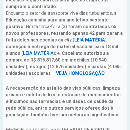
cumpram o contratado.
Enquanto o setor de transporte vive dias turbulentos,
a
Educação caminha para um ano letivo bastante
positivo.
Nesta terça-feira (3)
foram contratados 65
novos professores, restando apenas 42 para zerar a
falta deles nas escolas da
city
(
LEIA MATÉRIA
);
começou a entrega do material escolar para 18 mil
alunos
(
LEIA MATÉRIA
); e,
Cazellato autorizou a
compra de R$ 816.817,60 em mochilas (10.940
unidades), estojos (12.876 unidades) e pastas (4.085
unidades) escolares
–
VEJA HOMOLOGAÇÃO
.
A recuperação do asfalto das vias públicas, limpeza
urbana e coleta de lixo, o estoque de medicamentos
e insumos nas farmácias e unidades de saúde da
rede pública, entre outros serviços oferecidos à
população, também tiveram melhoras significativas.
Mudando de assunto. Se o
TELHADO DE VIDRO
de