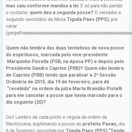
mas saiu conforme mandou a lei
. E só para não perder
o costume:
quem deu a segunda posse?
O vereador e
segundo-secretário da Mesa
Tiguila Paes (PPS)
, pra
variar
(
gargalhaaaaaaaaaaaaaaaaaaaaaaaaaaaaaaaaaaaaaaaaaaaaaa
Quem não lembra das duas tentativas de nova posse
do espirituoso, marcada pelo vice-presidente
Marquinho Fiorella (PSB, na época PP) e depois pelo
Presidente Sandro Caprino (PRB)? Quem não lembra
de Caprino (PRB) tendo que paralisar a 2ª Sessão
Ordinária de 2015, dia 19 de fevereiro, para dá
“recebido” na ordem da juíza Marta Brandão Pistelli
para ele cancelar a posse que havia marcado para o
dia seguinte (20)?
Oxi! Lembro de cada ponto e vírgula da ordem da
Meritíssima, legitimando a posse do
prefeito Pavan,
dia
6 de fevereiro, presidida por
Tiguila Paes (PPS)
.
“Tendo