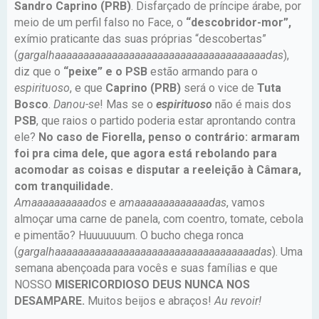
Sandro Caprino (PRB)
. Disfarçado de príncipe árabe, por
meio de um perfil falso no Face, o
“descobridor-mor”,
exímio praticante das suas próprias “descobertas”
(
gargalhaaaaaaaaaaaaaaaaaaaaaaaaaaaaaaaaaaaaadas
),
diz que o
“peixe” e o PSB
estão armando para o
espirituoso
, e que
Caprino (PRB)
será o vice de
Tuta
Bosco
.
Danou-se
! Mas se o
espirituoso
não é mais dos
PSB
, que raios o partido poderia estar aprontando contra
ele?
No caso de Fiorella, penso o contrário: armaram
foi pra cima dele, que agora está rebolando para
acomodar as coisas e disputar a reeleição à Câmara,
com tranquilidade.
Amaaaaaaaaaados
e
amaaaaaaaaaaaaadas
, vamos
almoçar uma carne de panela, com coentro, tomate, cebola
e pimentão? Huuuuuuum. O bucho chega ronca
(
gargalhaaaaaaaaaaaaaaaaaaaaaaaaaaaaaaaaaaadas
). Uma
semana abençoada para vocês e suas famílias e que
NOSSO
MISERICORDIOSO DEUS NUNCA NOS
DESAMPARE.
Muitos beijos e abraços!
Au revoir!