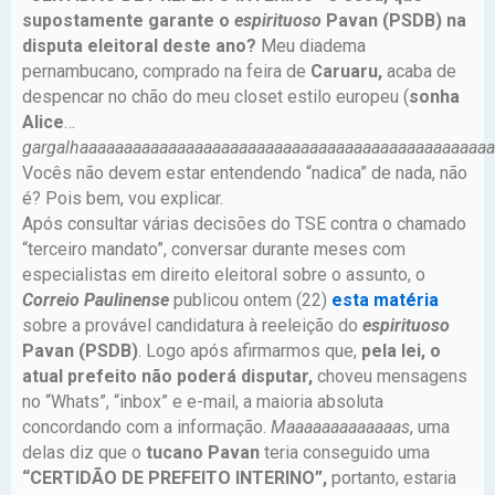
supostamente garante o
espirituoso
Pavan (PSDB) na
disputa eleitoral deste ano?
Meu diadema
pernambucano, comprado na feira de
Caruaru,
acaba de
despencar no chão do meu closet estilo europeu (
sonha
Alice
…
gargalhaaaaaaaaaaaaaaaaaaaaaaaaaaaaaaaaaaaaaaaaaaaaaa
Vocês não devem estar entendendo “nadica” de nada, não
é? Pois bem, vou explicar.
Após consultar várias decisões do TSE contra o chamado
“terceiro mandato”, conversar durante meses com
especialistas em direito eleitoral sobre o assunto, o
Correio Paulinense
publicou ontem (22)
esta matéria
sobre a provável candidatura à reeleição do
espirituoso
Pavan (PSDB)
. Logo após afirmarmos que,
pela lei, o
atual prefeito não poderá disputar,
choveu mensagens
no “Whats”, “inbox” e e-mail, a maioria absoluta
concordando com a informação.
Maaaaaaaaaaaaas
, uma
delas diz que o
tucano Pavan
teria conseguido uma
“CERTIDÃO DE PREFEITO INTERINO”,
portanto, estaria