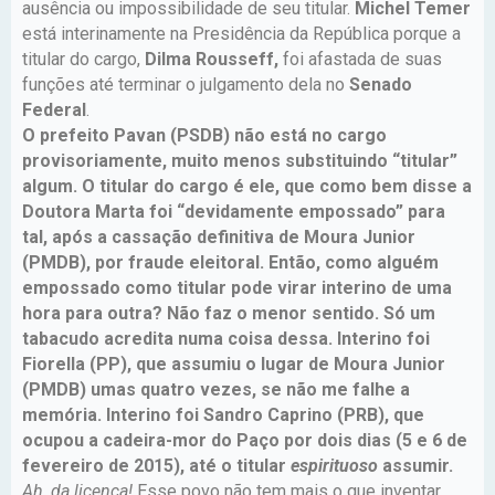
ausência ou impossibilidade de seu titular.
Michel Temer
está interinamente na Presidência da República porque a
titular do cargo,
Dilma Rousseff,
foi afastada de suas
funções até terminar o julgamento dela no
Senado
Federal
.
O prefeito Pavan (PSDB) não está no cargo
provisoriamente, muito menos substituindo “titular”
algum. O titular do cargo é ele, que como bem disse a
Doutora Marta foi “devidamente empossado” para
tal, após a cassação definitiva de Moura Junior
(PMDB), por fraude eleitoral. Então, como alguém
empossado como titular pode virar interino de uma
hora para outra? Não faz o menor sentido. Só um
tabacudo acredita numa coisa dessa. Interino foi
Fiorella (PP), que assumiu o lugar de Moura Junior
(PMDB) umas quatro vezes, se não me falhe a
memória. Interino foi Sandro Caprino (PRB), que
ocupou a cadeira-mor do Paço por dois dias (5 e 6 de
fevereiro de 2015), até o titular
espirituoso
assumir.
Ah, da licença!
Esse povo não tem mais o que inventar.