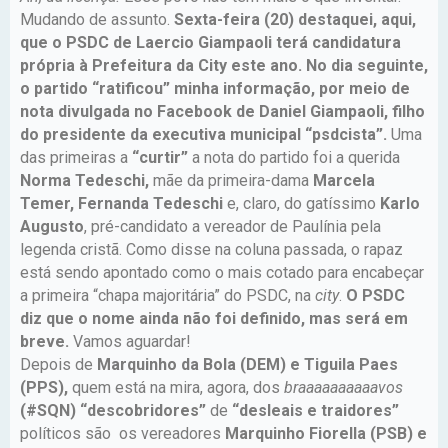
Mudando de assunto.
Sexta-feira (20) destaquei, aqui,
que o PSDC de Laercio Giampaoli terá candidatura
própria à Prefeitura da City este ano. No dia seguinte,
o partido “ratificou” minha informação, por meio de
nota divulgada no Facebook de Daniel Giampaoli, filho
do presidente da executiva municipal “psdcista”.
Uma
das primeiras a
“curtir”
a nota do partido foi a querida
Norma Tedeschi,
mãe da primeira-dama
Marcela
Temer, Fernanda Tedeschi
e, claro, do gatíssimo
Karlo
Augusto
, pré-candidato a vereador de Paulínia pela
legenda cristã. Como disse na coluna passada, o rapaz
está sendo apontado como o mais cotado para encabeçar
a primeira “chapa majoritária” do PSDC, na
city
.
O PSDC
diz que o nome ainda não foi definido, mas será em
breve.
Vamos aguardar!
Depois de
Marquinho da Bola (DEM) e Tiguila Paes
(PPS),
quem está na mira, agora, dos
braaaaaaaaaavos
(#SQN)
“descobridores”
de
“desleais e traidores”
políticos são os vereadores
Marquinho Fiorella (PSB) e