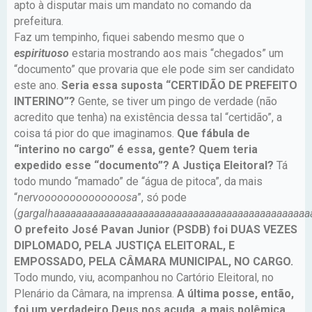
apto à disputar mais um mandato no comando da
prefeitura.
Faz um tempinho, fiquei sabendo mesmo que o
espirituoso
estaria mostrando aos mais “chegados” um
“documento” que provaria que ele pode sim ser candidato
este ano.
Seria essa suposta “CERTIDÃO DE PREFEITO
INTERINO”?
Gente, se tiver um pingo de verdade (não
acredito que tenha) na existência dessa tal “certidão”, a
coisa tá pior do que imaginamos.
Que fábula de
“interino no cargo” é essa, gente? Quem teria
expedido esse “documento”? A Justiça Eleitoral?
Tá
todo mundo “mamado” de “água de pitoca”, da mais
“
nervoooooooooooooosa
”, só pode
(
gargalhaaaaaaaaaaaaaaaaaaaaaaaaaaaaaaaaaaaaaaaaaaaaaa
O prefeito José Pavan Junior (PSDB) foi DUAS VEZES
DIPLOMADO, PELA JUSTIÇA ELEITORAL, E
EMPOSSADO, PELA CÂMARA MUNICIPAL, NO CARGO.
Todo mundo, viu, acompanhou no Cartório Eleitoral, no
Plenário da Câmara, na imprensa.
A última posse, então,
foi um verdadeiro Deus nos acuda, a mais polêmica,