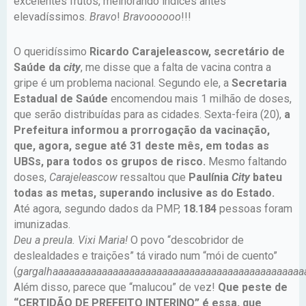
excelentes frutos, melhorando índices antes
elevadíssimos.
Bravo
!
Bravoooooo
!!!
O queridíssimo
Ricardo Carajeleascow, secretário de
Saúde da
city
, me disse que a falta de vacina contra a
gripe é um problema nacional. Segundo ele, a
Secretaria
Estadual de Saúde
encomendou mais 1 milhão de doses,
que serão distribuídas para as cidades. Sexta-feira (20),
a
Prefeitura informou a prorrogação da vacinação,
que, agora, segue até 31 deste mês, em todas as
UBSs, para todos os grupos de risco.
Mesmo faltando
doses,
Carajeleascow
ressaltou que
Paulínia
City
bateu
todas as metas, superando inclusive as do Estado.
Até agora, segundo dados da PMP,
18.184
pessoas foram
imunizadas.
Deu a preula. Vixi Maria!
O povo “descobridor de
deslealdades e traições” tá virado num “mói de cuento”
(
gargalhaaaaaaaaaaaaaaaaaaaaaaaaaaaaaaaaaaaaaaaaaaaaaa
Além disso, parece que “malucou” de vez!
Que peste de
“CERTIDÃO DE PREFEITO INTERINO” é essa, que