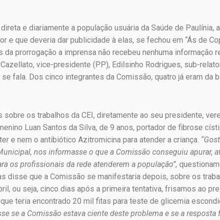
ireta e diariamente a população usuária da Saúde de Paulínia, a
or e que deveria dar publicidade à elas, se fechou em “Ás de C
ntes da prorrogação a imprensa não recebeu nenhuma informação 
Cazellato, vice-presidente (PP), Edilsinho Rodrigues, sub-relat
m se fala. Dos cinco integrantes da Comissão, quatro já eram da
 sobre os trabalhos da CEI, diretamente ao seu presidente, vere
enino Luan Santos da Silva, de 9 anos, portador de fibrose císti
ter e nem o antibiótico Azitromicina para atender a criança.
“Gost
unicipal, nos informasse o que a Comissão conseguiu apurar, at
ara os profissionais da rede atenderem a população”,
questionamo
as disse que a Comissão se manifestaria depois, sobre os traba
l, ou seja, cinco dias após a primeira tentativa, frisamos ao pre
 que teria encontrado 20 mil fitas para teste de glicemia escon
se se a Comissão estava ciente deste problema e se a resposta 