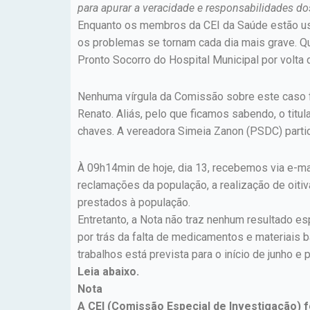
para apurar a veracidade e responsabilidades dos
Enquanto os membros da CEI da Saúde estão usa
os problemas se tornam cada dia mais grave. Qu
Pronto Socorro do Hospital Municipal por volt
Nenhuma vírgula da Comissão sobre este caso f
Renato. Aliás, pelo que ficamos sabendo, o titu
chaves. A vereadora Simeia Zanon (PSDC) particip
À 09h14min de hoje, dia 13, recebemos via e-ma
reclamações da população, a realização de oiti
prestados à população.
Entretanto, a Nota não traz nenhum resultado 
por trás da falta de medicamentos e materiais 
trabalhos está prevista para o início de junho 
Leia abaixo.
Nota
A CEI (Comissão Especial de Investigação) f