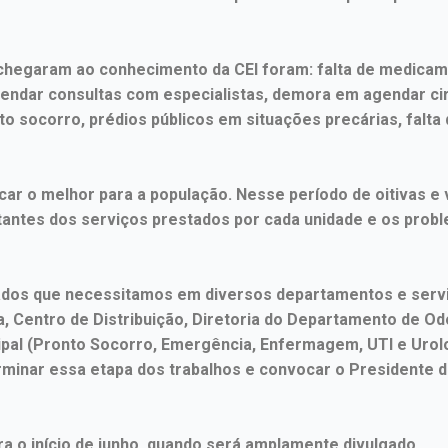
egaram ao conhecimento da CEI foram: falta de medicament
dar consultas com especialistas, demora em agendar ciru
 socorro, prédios públicos em situações precárias, falta
ar o melhor para a população. Nesse período de oitivas e v
antes dos serviços prestados por cada unidade e os probl
dos que necessitamos em diversos departamentos e servi
, Centro de Distribuição, Diretoria do Departamento de Odo
ipal (Pronto Socorro, Emergência, Enfermagem, UTI e Urolo
inar essa etapa dos trabalhos e convocar o Presidente d
ra o início de junho, quando será amplamente divulgado.