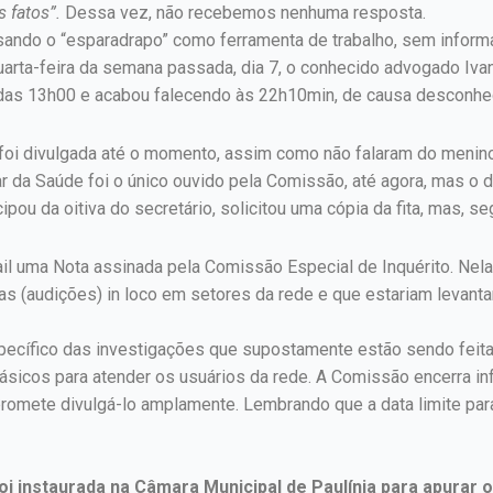
 fatos”.
Dessa vez, não recebemos nenhuma resposta.
ndo o “esparadrapo” como ferramenta de trabalho, sem informa
arta-feira da semana passada, dia 7, o conhecido advogado Iva
a das 13h00 e acabou falecendo às 22h10min, de causa desconhe
oi divulgada até o momento, assim como não falaram do menino 
lar da Saúde foi o único ouvido pela Comissão, até agora, mas 
ou da oitiva do secretário, solicitou uma cópia da fita, mas, se
il uma Nota assinada pela Comissão Especial de Inquérito. Nel
vas (audições) in loco em setores da rede e que estariam levan
específico das investigações que supostamente estão sendo fei
básicos para atender os usuários da rede. A Comissão encerra i
e promete divulgá-lo amplamente. Lembrando que a data limite pa
oi instaurada na Câmara Municipal de Paulínia para apurar o