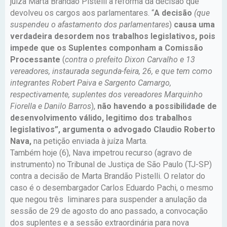
juíza Marta Brandão Pistelli a reforma da decisão que
devolveu os cargos aos parlamentares. “
A decisão
(que
suspendeu o afastamento dos parlamentares
)
causa uma
verdadeira desordem nos trabalhos legislativos, pois
impede que os Suplentes componham a Comissão
Processante
(
contra o prefeito Dixon Carvalho e 13
vereadores, instaurada segunda-feira, 26, e que tem como
integrantes Robert Paiva e Sargento Camargo,
respectivamente, suplentes dos vereadores Marquinho
Fiorella e Danilo Barros
),
não havendo a possibilidade de
desenvolvimento válido, legitimo dos trabalhos
legislativos”, argumenta o advogado Claudio Roberto
Nava,
na petição enviada à juíza Marta.
Também hoje (6), Nava impetrou recurso (agravo de
instrumento) no Tribunal de Justiça de São Paulo (TJ-SP)
contra a decisão de Marta Brandão Pistelli. O relator do
caso é o desembargador Carlos Eduardo Pachi, o mesmo
que negou três liminares para suspender a anulação da
sessão de 29 de agosto do ano passado, a convocação
dos suplentes e a sessão extraordinária para nova