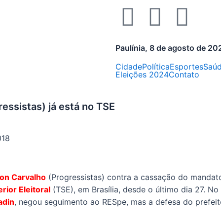
Paulínia, 8 de agosto de 20
Cidade
Política
Esportes
Saú
Eleições 2024
Contato
essistas) já está no TSE
018
on Carvalho
(Progressistas) contra a cassação do mandat
rior Eleitoral
(TSE), em Brasília, desde o último dia 27. No
adin
, negou seguimento ao RESpe, mas a defesa do prefeit