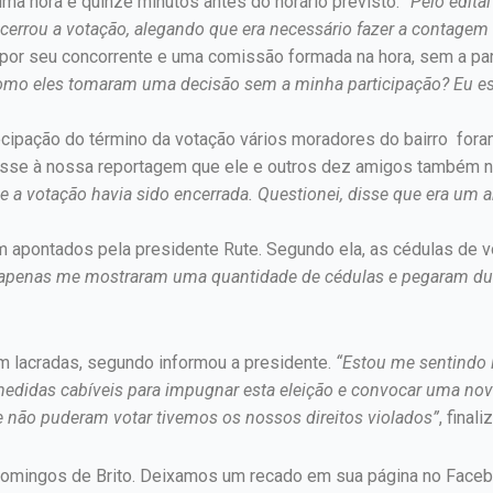
ma hora e quinze minutos antes do horário previsto.
“Pelo edita
errou a votação, alegando que era necessário fazer a contagem 
 por seu concorrente e uma comissão formada na hora, sem a par
mo eles tomaram uma decisão sem a minha participação? Eu esta
tecipação do término da votação vários moradores do bairro for
isse à nossa reportagem que ele e outros dez amigos também n
 a votação havia sido encerrada. Questionei, disse que era um 
m apontados pela presidente Rute. Segundo ela, as cédulas de 
 apenas me mostraram uma quantidade de cédulas e pegaram dua
 lacradas, segundo informou a presidente.
“Estou me sentindo l
s medidas cabíveis para impugnar esta eleição e convocar uma no
 não puderam votar tivemos os nossos direitos violados”
, final
omingos de Brito. Deixamos um recado em sua página no Faceboo