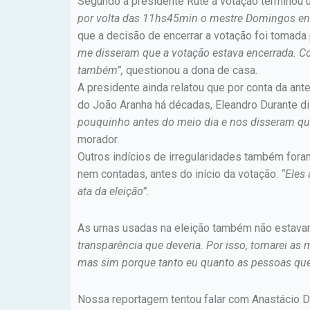
Segundo a presidente Rute a votação terminou u
por volta das 11hs45min o mestre Domingos enc
que a decisão de encerrar a votação foi tomada
me disseram que a votação estava encerrada. Co
também”,
questionou a dona de casa.
A presidente ainda relatou que por conta da an
do João Aranha há décadas, Eleandro Durante d
pouquinho antes do meio dia e nos disseram que
morador.
Outros indícios de irregularidades também fora
nem contadas, antes do início da votação.
“Eles
ata da eleição”.
As urnas usadas na eleição também não estavam
transparência que deveria. Por isso, tomarei a
mas sim porque tanto eu quanto as pessoas que
Nossa reportagem tentou falar com Anastácio D