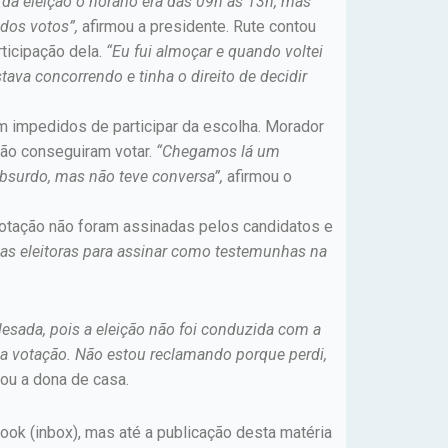
l da eleição o horário era das 09h às 13h, mas
dos votos”,
afirmou a presidente. Rute contou
ticipação dela.
“Eu fui almoçar e quando voltei
va concorrendo e tinha o direito de decidir
am impedidos de participar da escolha. Morador
ão conseguiram votar.
“Chegamos lá um
absurdo, mas não teve conversa”,
afirmou o
votação não foram assinadas pelos candidatos e
s eleitoras para assinar como testemunhas na
esada, pois a eleição não foi conduzida com a
va votação. Não estou reclamando porque perdi,
izou a dona de casa.
k (inbox), mas até a publicação desta matéria