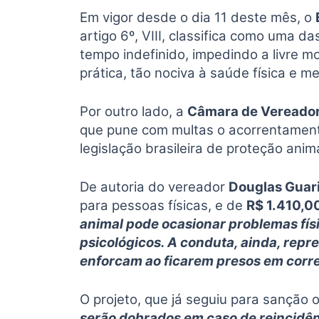
Em vigor desde o dia 11 deste mês, o
artigo 6º, VIII, classifica como uma 
tempo indefinido, impedindo a livre mo
prática, tão nociva à saúde física e m
Por outro lado, a
Câmara de Vereado
que pune com multas o acorrentamento
legislação brasileira de proteção anima
De autoria do vereador
Douglas Guar
para pessoas físicas, e de
R$ 1.410,0
animal pode ocasionar problemas físi
psicológicos. A conduta, ainda, repre
enforcam ao ficarem presos em corren
O projeto, que já seguiu para sanção 
serão dobrados em caso de reincidê