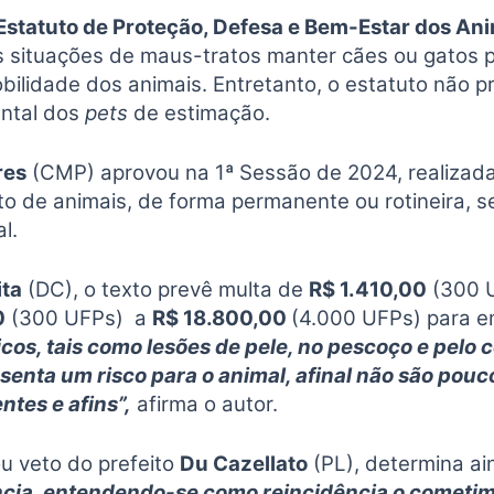
Estatuto de Proteção, Defesa e Bem-Estar dos Ani
das situações de maus-tratos manter cães ou gatos 
bilidade dos animais. Entretanto, o estatuto não pr
ental dos
pets
de estimação.
res
(CMP) aprovou na 1ª Sessão de 2024, realizada 
 de animais, de forma permanente ou rotineira, s
l.
ita
(DC), o texto prevê multa de
R$ 1.410,00
(300 
0
(300 UFPs) a
R$ 18.800,00
(4.000 UFPs) para 
cos, tais como lesões de pele, no pescoço e pelo
senta um risco para o animal, afinal não são pouc
tes e afins”,
afirma o autor.
ou veto do prefeito
Du Cazellato
(PL), determina ai
ncia, entendendo-se como reincidência o cometi