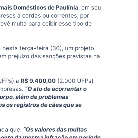
mais Domésticos de Paulínia
, em seu
presos a cordas ou correntes, por
evê multa para coibir esse tipo de
nesta terça-feira (30), um projeto
em prejuízo das sanções previstas na
UFPs) a
R$ 9.400,00
(2.000 UFPs)
empresas.
“O ato de acorrentar o
 corpo, além de problemas
os os registros de cães que se
nda que:
“Os valores das multas
mento da mesma infração em período