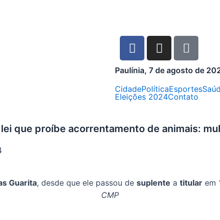
Paulínia, 7 de agosto de 20
Cidade
Política
Esportes
Saú
Eleições 2024
Contato
lei que proíbe acorrentamento de animais: mu
4
s Guarita
, desde que ele passou de
suplente
a
titular
em 1
CMP