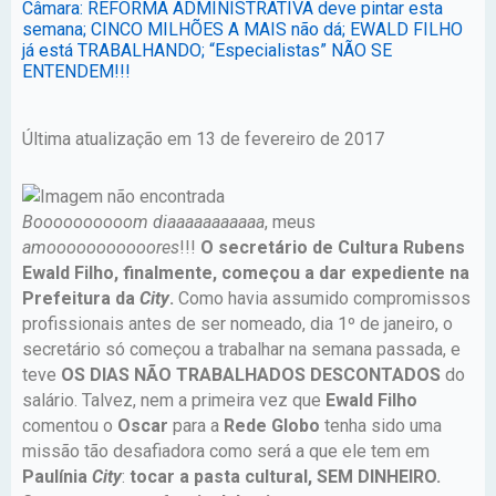
Câmara: REFORMA ADMINISTRATIVA deve pintar esta
semana; CINCO MILHÕES A MAIS não dá; EWALD FILHO
já está TRABALHANDO; “Especialistas” NÃO SE
ENTENDEM!!!
Última atualização em 13 de fevereiro de 2017
Boooooooooom
diaaaaaaaaaaa
, meus
amooooooooooores
!!!
O secretário de Cultura Rubens
Ewald Filho, finalmente, começou a dar expediente na
Prefeitura da
City
.
Como havia assumido compromissos
profissionais antes de ser nomeado, dia 1º de janeiro, o
secretário só começou a trabalhar na semana passada, e
teve
OS DIAS NÃO TRABALHADOS DESCONTADOS
do
salário. Talvez, nem a primeira vez que
Ewald Filho
comentou o
Oscar
para a
Rede Globo
tenha sido uma
missão tão desafiadora como será a que ele tem em
Paulínia
City
:
tocar a pasta cultural, SEM DINHEIRO.