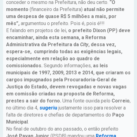
conceder o mesmo na Prefeitura, não deu certo.
“O
momento
(financeiro da Prefeitura)
atual não permite
uma despesa de quase R$ 5 milhões a mais, por
mês”,
argumentou o prefeito. Pois é, pois é!!!
E falando em projetos de lei,
o prefeito Dixon (PP) deve
encaminhar, ainda esta semana, a Reforma
Administrativa da Prefeitura da
City
, dessa vez,
espera-se, cumprindo todas as exigências legais,
especialmente em relação ao quadro de
comissionados.
Segundo informações,
as leis
municipais de 1997, 2009, 2013 e 2014, que criaram os
cargos impugnados pela Procuradoria-Geral de
Justiça do Estado, devem revogadas e novas vagas
em comissão criadas na proposta de Reforma,
prestes a sair do forno.
Uma fonte ouvida pelo
Correio
,
no último dia 4,
sugeriu
justamente isso para resolver a
falta de diretores e chefias de departamentos do
Paço
Municipal
.
No final de outubro do ano passado, o então prefeito
José
Pavan
Junior
(PSDB) mandou uma
Reforma