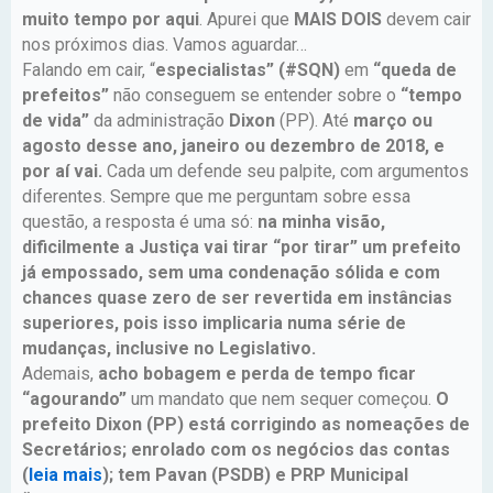
muito tempo por aqui
. Apurei que
MAIS DOIS
devem cair
nos próximos dias. Vamos aguardar…
Falando em cair, “
especialistas” (#SQN)
em
“queda de
prefeitos”
não conseguem se entender sobre o
“tempo
de vida”
da administração
Dixon
(PP). Até
março ou
agosto desse ano, janeiro ou dezembro de 2018, e
por aí vai.
Cada um defende seu palpite, com argumentos
diferentes. Sempre que me perguntam sobre essa
questão, a resposta é uma só:
na minha visão,
dificilmente a Justiça vai tirar “por tirar” um prefeito
já empossado, sem uma condenação sólida e com
chances quase zero de ser revertida em instâncias
superiores, pois isso implicaria numa série de
mudanças, inclusive no Legislativo.
Ademais,
acho bobagem e perda de tempo ficar
“agourando”
um mandato que nem sequer começou.
O
prefeito Dixon (PP) está corrigindo as nomeações de
Secretários; enrolado com os negócios das contas
(
leia mais
); tem Pavan (PSDB) e PRP Municipal