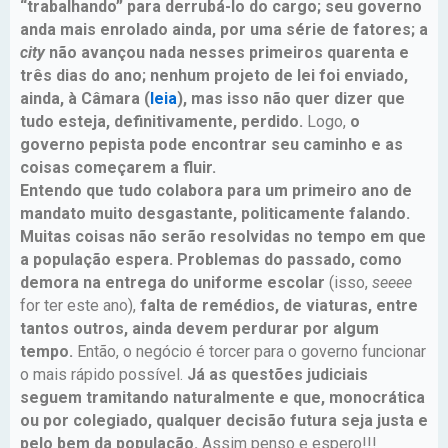
“trabalhando” para derrubá-lo do cargo; seu governo
anda mais enrolado ainda, por uma série de fatores; a
city
não avançou nada nesses primeiros quarenta e
três dias do ano; nenhum projeto de lei foi enviado,
ainda, à Câmara (
leia
), mas isso não quer dizer que
tudo esteja, definitivamente, perdido.
Logo,
o
governo pepista pode encontrar seu caminho e as
coisas começarem a fluir.
Entendo que tudo colabora para um primeiro ano de
mandato muito desgastante, politicamente falando.
Muitas coisas não serão resolvidas no tempo em que
a população espera. Problemas do passado, como
demora na entrega do uniforme escolar
(isso,
seeee
for ter este ano),
falta de remédios, de viaturas, entre
tantos outros, ainda devem perdurar por algum
tempo.
Então, o negócio é torcer para o governo funcionar
o mais rápido possível.
Já as questões judiciais
seguem tramitando naturalmente e que, monocrática
ou por colegiado, qualquer decisão futura seja justa e
pelo bem da população.
Assim penso e espero!!!