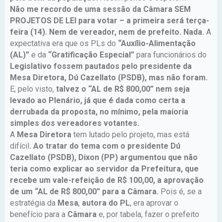
Não me recordo de uma sessão da Câmara SEM
PROJETOS DE LEI para votar – a primeira será terça-
feira (14).
Nem de vereador, nem de prefeito. Nada.
A
expectativa era que os PLs do
“Auxílio-Alimentação
(AL)”
e da
“Gratificação Especial”
para funcionários do
Legislativo
fossem pautados pelo presidente da
Mesa Diretora, Dú Cazellato (PSDB), mas não foram.
E, pelo visto,
talvez o “AL de R$ 800,00” nem seja
levado ao Plenário, já que é dada como certa a
derrubada da proposta, no mínimo, pela maioria
simples dos vereadores votantes.
A
Mesa Diretora
tem lutado pelo projeto, mas está
difícil
.
Ao tratar do tema com o presidente
Dú
Cazellato (PSDB), Dixon (PP) argumentou que não
teria como explicar ao servidor da Prefeitura, que
recebe um vale-refeição de R$ 100,00, a aprovação
de um “AL de R$ 800,00” para a Câmara.
Pois é, se a
estratégia da
Mesa
,
autora do PL
, era aprovar o
benefício para a
Câmara
e, por tabela, fazer o prefeito