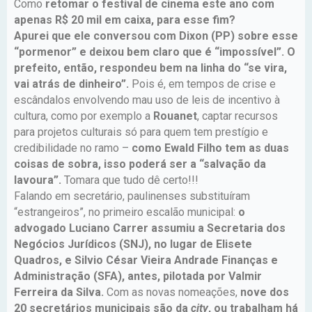
Como
retomar o festival de cinema este ano com
apenas R$ 20 mil em caixa, para esse fim?
Apurei que ele conversou com Dixon (PP) sobre esse
“pormenor” e deixou bem claro que é “impossível”. O
prefeito, então, respondeu bem na linha do “se vira,
vai atrás de dinheiro”.
Pois é, em tempos de crise e
escândalos envolvendo mau uso de leis de incentivo à
cultura, como por exemplo a
Rouanet
, captar recursos
para projetos culturais só para quem tem prestígio e
credibilidade no ramo –
como Ewald Filho tem as duas
coisas de sobra, isso poderá ser a “salvação da
lavoura”.
Tomara que tudo dê certo!!!
Falando em secretário, paulinenses substituíram
“estrangeiros”, no primeiro escalão municipal:
o
advogado Luciano Carrer assumiu a Secretaria dos
Negócios Jurídicos (SNJ), no lugar de Elisete
Quadros, e Silvio César Vieira Andrade Finanças e
Administração (SFA), antes, pilotada por Valmir
Ferreira da Silva.
Com as novas nomeações,
nove dos
20 secretários municipais são da
city
, ou trabalham há