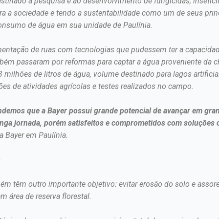
stinado à pesquisa e ao desenvolvimento de fungicidas, insetic
ra a sociedade e tendo a sustentabilidade como um de seus princ
 consumo de água em sua unidade de Paulínia.
entação de ruas com tecnologias que pudessem ter a capacidad
bém passaram por reformas para captar a água proveniente da chu
3 milhões de litros de água, volume destinado para lagos artific
ções de atividades agrícolas e testes realizados no campo.
demos que a Bayer possui grande potencial de avançar em grand
ga jornada, porém satisfeitos e comprometidos com soluções c
da Bayer em Paulínia.
o
m têm outro importante objetivo: evitar erosão do solo e assore
 área de reserva florestal.