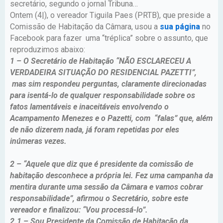
secretário, segundo o jornal Tribuna…
Ontem (4|), o vereador Tiguila Paes (PRTB), que preside a
Comissão de Habitação da Câmara, usou a
sua página
no
Facebook para fazer uma “tréplica” sobre o assunto, que
reproduzimos abaixo:
1 – O Secretário de Habitação “NÃO ESCLARECEU A
VERDADEIRA SITUAÇÃO DO RESIDENCIAL PAZETTI”,
mas sim respondeu perguntas, claramente direcionadas
para isentá-lo de qualquer responsabilidade sobre os
fatos lamentáveis e inaceitáveis envolvendo o
Acampamento Menezes e o Pazetti, com “falas” que, além
de não dizerem nada, já foram repetidas por eles
inúmeras vezes.
2 – “Aquele que diz que é presidente da comissão de
habitação desconhece a própria lei. Fez uma campanha da
mentira durante uma sessão da Câmara e vamos cobrar
responsabilidade”, afirmou o Secretário, sobre este
vereador e finalizou: “Vou processá-lo”.
2.1 – Sou Presidente da Comissão de Habitação da