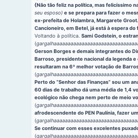
{Não tão feliz na política, mas felicíssimo 
seu esposo)
e se prepara para fazer o mesm
ex-prefeita de Holambra, Margarete Groot
Cancioneiro, em Betel, já está à espera do
Voltando à política.
Sami Godstein, o estra
(
gargalhaaaaaaaaaaaaaaaaaaaaaaaaaaaaa
Gerson Borges e demais integrantes do Dire
Barroso, presidente nacional da legenda e
resultaram na 6ª melhor votação de Barro
(
gargalhaaaaaaaaaaaaaaaaaaaaaaaaaaaaa
Perto do “Senhor das Finanças” sou um anal
60 dias de trabalho dá uma média de 1,4 vo
ecológico não chega nem perto de meio vo
(
gargalhaaaaaaaaaaaaaaaaaaaaaaaaaaaaa
afrodescendente do PEN Paulínia, fazer um
(
gargalhaaaaaaaaaaaaaaaaaaaaaaaaaaaaa
Se continuar com esses excelentes puxador
(
gargalhaaaaaaaaaaaaaaaaaaaaaaaaaaaaa