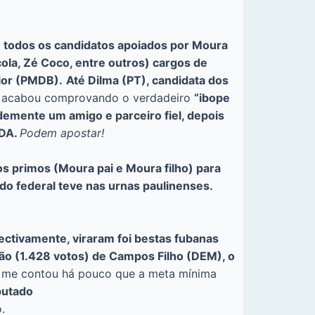
e todos os candidatos apoiados por Moura
cola, Zé Coco, entre outros) cargos de
nior (PMDB).
Até Dilma (PT), candidata dos
acabou comprovando o verdadeiro
“ibope
demente um amigo e parceiro fiel, depois
NDA.
Podem apostar!
os primos (Moura pai e Moura filho) para
o federal teve nas urnas paulinenses.
pectivamente, viraram foi bestas fubanas
o (1.428 votos) de Campos Filho (DEM), o
me contou há pouco que a meta mínima
putado
.