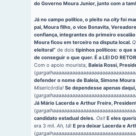
do Governo Moura Junior, junto com a tam
Já no campo político, o pleito na
city
foi ma
pai, Moura filho, o vice Bonavita, Vereado
confiança, integrantes do primeiro escalã
Moura ficou em terceiro na disputa local.
Q
eleitoral”
de dois
tipinhos políticos:
o que s
de conseguir o que quer. É a LEI DO RE
Com o apoio mourista,
Baleia Rossi, Presid
(
gargalhaaaaaaaaaaaaaaaaaaaaaaaaaaaaaa
defender o nome de Baleia, Simone Moura 
Misericórdia!
Se dependesse apenas daqui, 
(
gargalhaaaaaaaaaaaaaaaaaaaaaaaaaaaaa
Já Mário Lacerda e Arthur Freire, Presiden
(
gargalhaaaaaaaaaaaaaaaaaaaaaaaaaaaaaa
candidato estadual deles
.
Oxi!
E eles quer
era 3 mil.
Ah, tá
!
E pra deixar Lacerda e Ar
(
gargalhaaaaaaaaaaaaaaaaaaaaaaaaaaaaaa