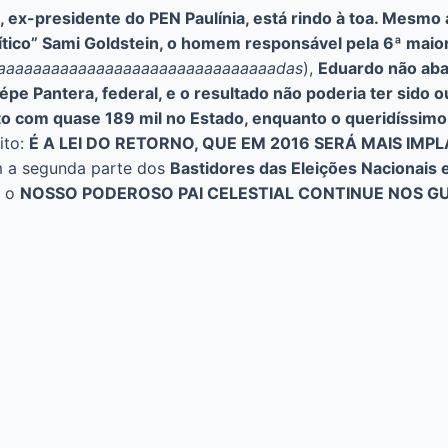
x-presidente do PEN Paulínia, está rindo à toa. Mesmo a
lítico” Sami Goldstein, o homem responsável pela 6ª mai
aaaaaaaaaaaaaaaaaaaaaaaaaaaaaaadas
),
Eduardo não aba
épe Pantera, federal, e o resultado não poderia ter sido o
ito com quase 189 mil no Estado, enquanto o queridíssimo
ito:
É A LEI DO RETORNO, QUE EM 2016 SERÁ MAIS IMP
m a segunda parte dos
Bastidores das Eleições Nacionais e
e o
NOSSO PODEROSO PAI CELESTIAL CONTINUE NOS G