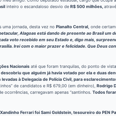
o meu amigo.
Como deputado estadual, cargo que ocupa a
sil
inteiro o escandaloso desvio de
R$ 500 milhões,
atrav
s uma jornada, desta vez no
Planalto Central,
onde certame
petacular, Alagoas está dando de presente ao Brasil um d
ada voto recebido em seu Estado e, digo mais, surpreend
asília. Irei com o maior prazer e felicidade. Que Deus co
ições Nacionais
até que foram tranquilas, do ponto de vista
 e descobriu que alguém já havia votado por ela e duas de
evadas à Delegacia de Polícia Civil, para esclarecimento
tinhos” de candidatos e R$ 679,00 (em dinheiro),
Rodrigo 
de ocorrências, carregavam apenas “santinhos.
Todos foram
Xandinho Ferrari foi Sami Goldstein, tesoureiro do PEN P