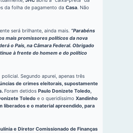
tualmente,
JHC
abriu a “caixa-preta” da
és da folha de pagamento da
Casa
. Não
nte será brilhante, ainda mais.
“Parabéns
os mais promissores políticos da nova
erá o País, na Câmara Federal. Obrigado
ntinue à frente do homem e do político
 policial. Segundo apurei, apenas três
núncias de crimes eleitorais, supostamente
s.
Foram detidos
Paulo Donizete Toledo,
Donizete Toledo
e o queridíssimo
Xandinho
 liberados e o material apreendido, para
aulínia e Diretor Comissionado de Finanças