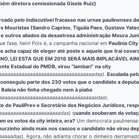
bém diretora comissionada Gisele Ruiz}
rcado pelo indiscutível fracasso nas urnas paulinenses d
res Mouristas (Sandro Caprino, Tiguila Paes, Gustavo Yate
o e outros aliados da desastrosa administração Moura Ju
ue fase, hein!
Pois é, a campanha nacional em
Paulínia City
e acha capaz de eleger até poste e aquele que trai covar
TORNO, LEI ESTA QUE EM 2016 SERÁ MAIS IMPLACÁVEL AI
ente Estadual do PMDB, virou “lambari” na city
aaaaaaaaaaaaaaaaaaaaaaaaaaaaaaaaaadas
).
Escalada pel
conseguiu parte dos 230 votos que o candidato a deputad
Baleia não tinha chegado nem à piaba
aaaaaaaaaaaaaaaaaaaaaaaaaaaaaaaaaaaadas
).
te do PauliPrev e Secretário dos Negócios Jurídicos, res
aaaaaaaaaaaaaaaaaaaaaadas
) q
uando souberam da votaçã
iam os votos da
city
inteira, era?
Um democrata paulinense 
thurzinho ainda mais nos cascos o candidato não virou de
aaaaadas
). Agora, não adianta chorar o dinheiro derramado