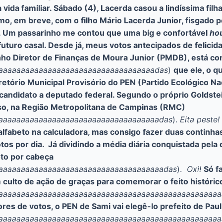
na vida familiar. Sábado (4), Lacerda casou a lindíssima fil
o, em breve, com o filho Mário Lacerda Junior, fisgado pe
. Um passarinho me contou que uma big e confortável
ho
 futuro casal. Desde já, meus votos antecipados de felic
nho Diretor de Finanças de Moura Junior (PMDB), está 
aaaaaaaaaaaaaaaaaaaaaaaaaaaaaaaaaaaadas
)
que ele, o q
tório Municipal Provisório do PEN (Partido Ecológico Nac
 candidato a deputado federal. Segundo o próprio Goldste
so, na Região Metropolitana de Campinas (RMC)
aaaaaaaaaaaaaaaaaaaaaaaaaaaaaaaaaaaaadas
).
Eita peste!
fabeto na calculadora, mas consigo fazer duas continhas 
tos por dia. Já dividindo a média diária conquistada pel
to por cabeça
aaaaaaaaaaaaaaaaaaaaaaaaaaaaaaaaaaaaaadas
).
Oxi!
Só f
 culto de ação de graças para comemorar o feito históric
aaaaaaaaaaaaaaaaaaaaaaaaaaaaaaaaaaaaaaaaaaaaaaaaaa
es de votos, o PEN de Sami vai elegê-lo prefeito de Paul
aaaaaaaaaaaaaaaaaaaaaaaaaaaaaaaaaaaaaaaaaaaaaaaaaa