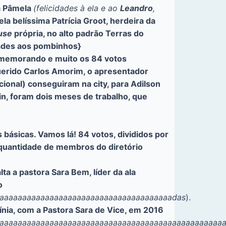
ha Pâmela
(felicidades à ela e ao
Leandro
,
la belíssima Patrícia Groot, herdeira da
use
própria, no alto padrão Terras do
idades aos pombinhos}
comemorando e muito os 84 votos
uerido Carlos Amorim, o apresentador
ional) conseguiram na city, para Adilson
in, foram dois meses de trabalho, que
básicas. Vamos lá! 84 votos, divididos por
a quantidade de membros do diretório
alta a pastora Sara Bem, líder da ala
o
aaaaaaaaaaaaaaaaaaaaaaaaaaaaaaaaaaaaaaadas
).
ínia, com a Pastora Sara de Vice, em 2016
aaaaaaaaaaaaaaaaaaaaaaaaaaaaaaaaaaaaaaaaaaaaaaaaaa