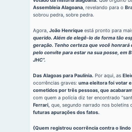
votado da história alagoana.
Que orgulho d
Assembleia Alagoana
, revelando para o
Bra
sobrou pedra, sobre pedra.
Agora,
João Henrique
está pronto para mai
querido. Além de elegê-lo de forma tão es
geração. Tenho certeza que você honrará c
pelo convite para estar na sua posse, em Br
JHC”.
Das Alagoas para Paulínia.
Por aqui, as
Ele
ocorrências graves:
uma eleitora foi votar
cometidos por três pessoas, que acabaram l
com quem a polícia diz ter encontrado “san
Ferrari,
que, segundo narrado nos boletins 
futuras apurações dos fatos.
{Quem registrou ocorrência contra o lindo 