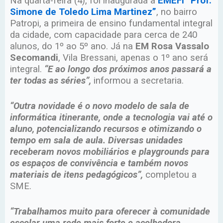
Na quarta-feira (4), foi inaugurada a
EMEFI “Prof.
Simone de Toledo Lima Martinez”
, no bairro
Patropi, a primeira de ensino fundamental integral
da cidade, com capacidade para cerca de 240
alunos, do 1º ao 5º ano. Já na
EM Rosa Vassalo
Secomandi
, Vila Bressani, apenas o 1º ano será
integral.
“E ao longo dos próximos anos passará a
ter todas as séries”,
informou a secretaria.
“Outra novidade é o novo modelo de sala de
informática itinerante, onde a tecnologia vai até o
aluno, potencializando recursos e otimizando o
tempo em sala de aula. Diversas unidades
receberam novos mobiliários e playgrounds para
os espaços de convivência e também novos
materiais de itens pedagógicos”,
completou a
SME.
“Trabalhamos muito para oferecer à comunidade
escolar uma rede mais forte e acolhedora,