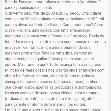
Estado. Enquanto isso faltava remédio nos “postinhos”
para a população da cidade.
O governo seguinte, de 2008 a 2012, pegou uma cidade
com quase 90 mil habitantes e aproximadamente 200 mil
pastas ativas na Rede de Saúde. Como pode isso? Além
disso, Paulínia, uma cidade com uma arrecadação
monstruosa, estava com o “nome sujo” na praça. Devia de
tudo. Um município caloteiro, para quem poucas empresas
ariscavam-se fornecer. E a Saúde padecendo dos
mesmos problemas: falta de remédios, demora no
atendimento, filas quilométricas para exames, entre
outros. Mas fazer o quê? Toda herança tem o seu preço.
Milhões de reais gastos nos 8 (oito) anos anteriores com
obras faraônicas, cinema, artistas, festas regadas à
champanhe francês e caviar (só para os ricos) e filmes
que deram lucros apenas às produtoras e distribuidoras.
Nenhum centavo de lucro para a cidade, sem estrutura
(restaurantes, hotéis, mão de obra e locações), até hoje,
para garantir o retorno determinado nos editais.
Em 2012, ano eleitoral, a Saúde foi o maior trunfo usado