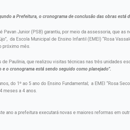
gundo a Prefeitura, o cronograma de conclusão das obras está 
sé Pavan Junior (PSB) garantiu, por meio da assessoria, que as 
jo”, da Escola Municipal de Ensino Infantil (EMEI) “Rosa Vassa
do próximo mês.
de Paulínia, que realizou visitas técnicas nas três unidades es
o e o cronograma está sendo seguido como planejado”.
unos, do 1º ao 5 ano do Ensino Fundamental; a EMEI “Rosa Seco
 4 meses a 4 anos.
e ano a prefeitura executará novas e maiores reformas em outra