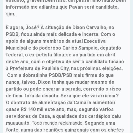
assunto, gravem bem isso: um passarinho muito bem
informado me adiantou que Pavan será candidato,
sim.
E agora, José? A situação de Dixon Carvalho, no
PSDB, ficou ainda mais delicada e incerta. Com o
apoio de alguns membros da atual Executiva
Municipal e do poderoso Carlos Sampaio, deputado
federal, o ex-petista filiou-se ao partido em abril
deste ano, com o objetivo de ser o candidato tucano
à Prefeitura de Paulínia City, nas próximas eleições.
Com a dobradinha PSDB/PSB mais firme do que
nunca, talvez, Dixon tenha que mudar mesmo de
partido ou pode encarar a parada, correndo o risco
de ficar fora da disputa. Será que ele vai arriscar?
O contrato de alimentação da Câmara aumentou
quase R$ 140 mil este ano, mas, segundo vários
servidores da Casa, a qualidade dos cardápios caiu
muuuuuito.
Todo mundo reclamando.
Segundo uma
fonte, numa das reuniões quinzenais com os chefes