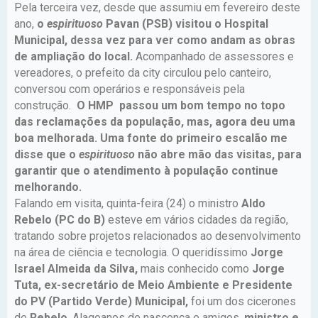
Pela terceira vez, desde que assumiu em fevereiro deste
ano,
o
espirituoso
Pavan (PSB) visitou o Hospital
Municipal, dessa vez para ver como andam as obras
de ampliação do local.
Acompanhado de assessores e
vereadores, o prefeito da city circulou pelo canteiro,
conversou com operários e responsáveis pela
construção.
O HMP passou um bom tempo no topo
das reclamações da população, mas, agora deu uma
boa melhorada. Uma fonte do primeiro escalão me
disse que o
espirituoso
não abre mão das visitas, para
garantir que o atendimento à população continue
melhorando.
Falando em visita, quinta-feira (24) o ministro
Aldo
Rebelo (PC do B)
esteve em vários cidades da região,
tratando sobre projetos relacionados ao desenvolvimento
na área de ciência e tecnologia. O queridíssimo
Jorge
Israel Almeida da Silva,
mais conhecido como
Jorge
Tuta, ex-secretário de Meio Ambiente e Presidente
do PV (Partido Verde) Municipal,
foi um dos cicerones
de
Rebelo
. Alagoanos de nascença e amigos,
ministro e