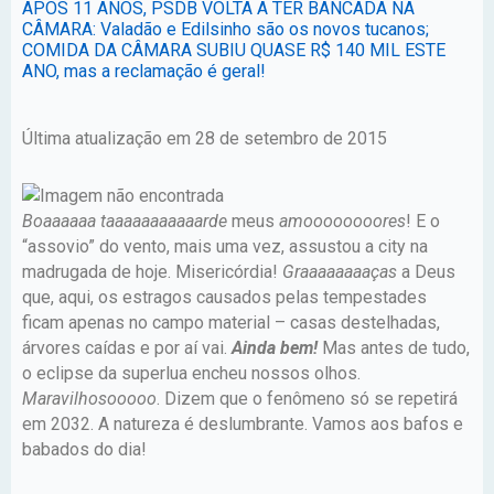
APÓS 11 ANOS, PSDB VOLTA A TER BANCADA NA
CÂMARA: Valadão e Edilsinho são os novos tucanos;
COMIDA DA CÂMARA SUBIU QUASE R$ 140 MIL ESTE
ANO, mas a reclamação é geral!
Última atualização em 28 de setembro de 2015
Boaaaaaa
taaaaaaaaaaarde
meus
amoooooooores
! E o
“assovio” do vento, mais uma vez, assustou a city na
madrugada de hoje. Misericórdia!
Graaaaaaaaças
a Deus
que, aqui, os estragos causados pelas tempestades
ficam apenas no campo material – casas destelhadas,
árvores caídas e por aí vai.
Ainda bem!
Mas antes de tudo,
o eclipse da superlua encheu nossos olhos.
Maravilhosooooo
. Dizem que o fenômeno só se repetirá
em 2032. A natureza é deslumbrante. Vamos aos bafos e
babados do dia!