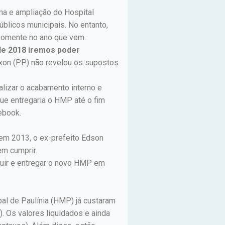
rma e ampliação do Hospital
blicos municipais. No entanto,
o somente no ano que vem.
de 2018 iremos poder
ixon (PP) não revelou os supostos
alizar o acabamento interno e
que entregaria o HMP até o fim
cebook.
 em 2013, o ex-prefeito Edson
em cumprir.
uir e entregar o novo HMP em
pal de Paulínia (HMP) já custaram
). Os valores liquidados e ainda