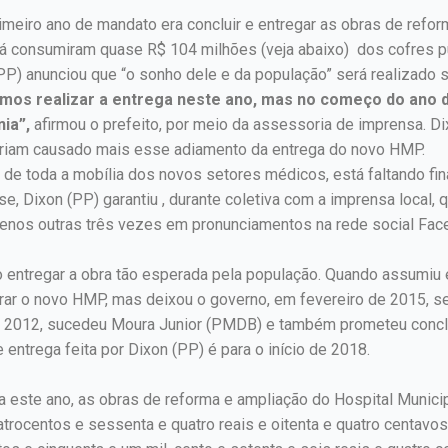
rimeiro ano de mandato era concluir e entregar as obras de refo
já consumiram quase R$ 104 milhões (veja abaixo) dos cofres pú
n (PP) anunciou que “o sonho dele e da população” será realizad
emos realizar a entrega neste ano, mas no começo do ano 
ia”,
afirmou o prefeito, por meio da assessoria de imprensa. D
eriam causado mais esse adiamento da entrega do novo HMP.
de toda a mobília dos novos setores médicos, está faltando fin
 Dixon (PP) garantiu , durante coletiva com a imprensa local, 
enos outras três vezes em pronunciamentos na rede social Fa
ão entregar a obra tão esperada pela população. Quando assumiu
ar o novo HMP, mas deixou o governo, em fevereiro de 2015, s
de 2012, sucedeu Moura Junior (PMDB) e também prometeu concl
ntrega feita por Dixon (PP) é para o início de 2018.
a este ano, as obras de reforma e ampliação do Hospital Munici
uatrocentos e sessenta e quatro reais e oitenta e quatro centavos