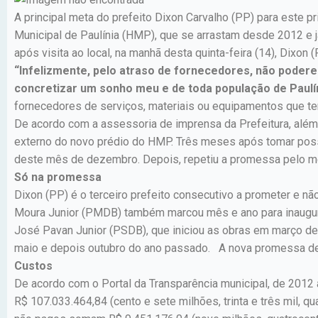
A principal meta do prefeito Dixon Carvalho (PP) para este p
Municipal de Paulínia (HMP), que se arrastam desde 2012 e 
após visita ao local, na manhã desta quinta-feira (14), Dixo
“Infelizmente, pelo atraso de fornecedores, não poder
concretizar um sonho meu e de toda população de Paulín
fornecedores de serviços, materiais ou equipamentos que t
De acordo com a assessoria de imprensa da Prefeitura, além 
externo do novo prédio do HMP. Três meses após tomar posse,
deste mês de dezembro. Depois, repetiu a promessa pelo m
Só na promessa
Dixon (PP) é o terceiro prefeito consecutivo a prometer e n
Moura Junior (PMDB) também marcou mês e ano para inaugur
José Pavan Junior (PSDB), que iniciou as obras em março 
maio e depois outubro do ano passado. A nova promessa de e
Custos
De acordo com o Portal da Transparência municipal, de 2012 
R$ 107.033.464,84 (cento e sete milhões, trinta e três mil, q