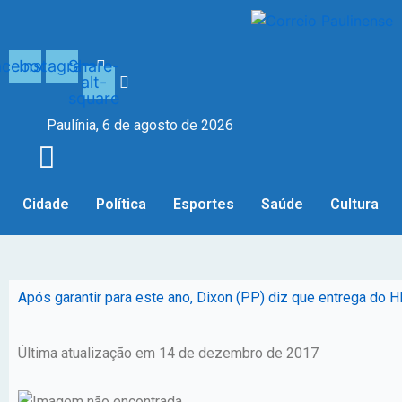
Ir
para
o
acebook
Instagram
Share-
conteúdo
alt-
square
Paulínia, 6 de agosto de 2026
Cidade
Política
Esportes
Saúde
Cultura
Após garantir para este ano, Dixon (PP) diz que entrega do
Última atualização em 14 de dezembro de 2017